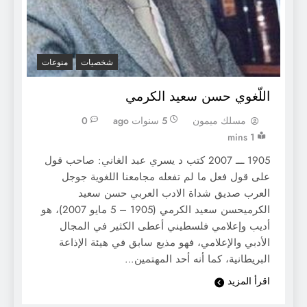
شخصيات
منوعات
اللّغوي حسن سعيد الكرمي
مسلك ميمون
5 سنوات ago
0
1 mins
1905 ـــ 2007 كتب د يسري عبد الغاني: صاحب قول
على قول فعل ما لم تفعله مجامعنا اللغوية جوجل
العرب صديق شداة الادب العربي حسن سعيد
الكرميحسن سعيد الكرمي (1905 – 5 مايو 2007)، هو
أديب وإعلامي فلسطيني أعطى الكثير في المجال
الأدبي والإعلامي، فهو مذيع سابق في هيئة الإذاعة
البريطانية، كما أنه أحد المهتمين…
اقرأ المزيد