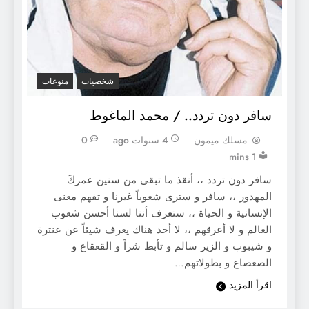
شخصيات
منوعات
سافر دون تردد.. / محمد الماغوط
مسلك ميمون
4 سنوات ago
0
1 mins
سافر دون تردد ،، أنقذ ما تبقى من سنين عمركَ
المهدور ،، سافر و سترى شعوباً غيرنا و تفهم معنى
الإنسانية و الحياة ،، ستعرف أننا لسنا أحسن شعوب
العالم و لا أعرقهم ،، لا أحد هناك يعرف شيئاً عن عنترة
و شيبوب و الزير سالم و تأبط شراً و القعقاع و
الصعصاع و بطولاتهم…
اقرأ المزيد