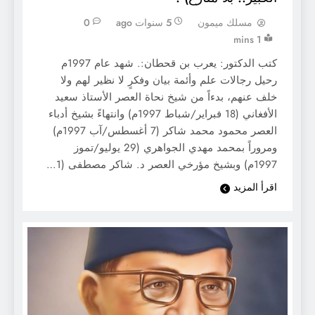
مسلك ميمون
5 سنوات ago
0
1 mins
كتب الدكتور: يعرب بن قحطان:. شهد عام 1997م
رحيل رجالات علم وأئمة بيان وفكرٍ لا نظير لهم ولا
خلف عنهم، بدءاً من شيخ نحاة العصر الأستاذ سعيد
الأفغاني (18 فبراير/شباط 1997م) وانتهاءً بشيخ أدباء
العصر محمود محمد شاكر (7 أغسطس/آب 1997م)
ومروراً بمحمد مهدي الجواهري (29 يوليو/تموز
1997م) وبشيخ مؤرخي العصر د. شاكر مصطفى (1…
اقرأ المزيد