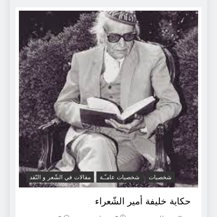
شخصيات
شخصيات عامـّـة
مقالات في الشّعر و النّقد
حكاية خليفة أمير الشّعراء