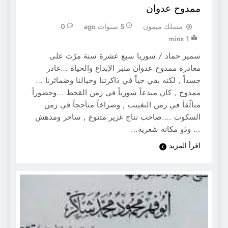
ممدوح عدوان
مسلك ميمون
5 سنوات ago
0
1 mins
سمير حماد / سوريا سبع عشرة سنة مرّت على
مغادرة ممدوح عدوان منبر الإبداع والحياة …غادر
جسداً , لكنه بقي حياً في ذاكرتنا وخيالنا وضمائرنا …
ممدوح , كان مبدعاً سورياً في زمن القحط …وحضوراً
متألّقاً في زمن التغييب , وصراخاً متأججاً في زمن
السكوت ….صاحب نتاج غزير متنوع , ساحر ومدهش
… وذو مكانة شعرية…
اقرأ المزيد