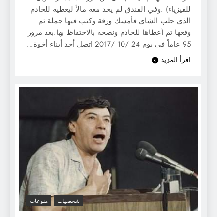
للفيزياء) .وفي الفندق لم يجد معه مالاً ليعطيه للخادم
الذي جلب الشاي فأمسك ورقة وكتب فيها جملة ثم
وقعها ثم أعطاها للخادم ونصحه بالاحتفاظ بها.بعد مرور
95 عاماً في يوم 24 /10 /2017 اتصل أحد أبناء أخوة…
اقرأ المزيد
شخصيات
منوعات