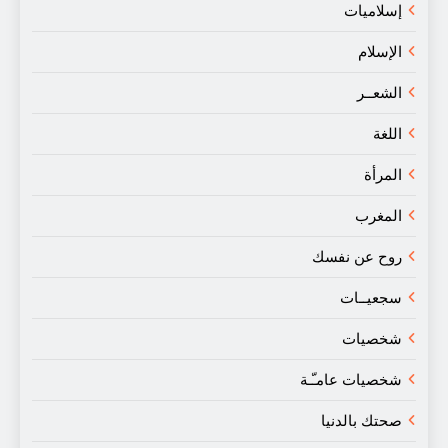
إسلاميات
الإسلام
الشعــر
اللغة
المرأة
المغرب
روح عن نفسك
سجعيــات
شخصيات
شخصيات عامـّـة
صحتك بالدنيا