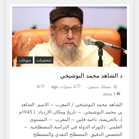
شخصيات
منوعات
د الشاهد محمد البوشيخي
مسلك ميمون
3 سنوات ago
0
1 mins
الشاهد محمد البوشيخي / المغرب – الاسم: الشاهد
بن محمد البوشيخي. – تاريخ ومكان الازدياد: ( 1945م
)، بالحريشة، ناحية فاس – المغرب. – المستوى
العلمي: دكتوراه الدولة في الدراسة المصطلحية. –
التخصص الدقيق: المصطلح النقدي والمصطلح