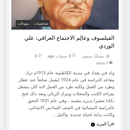
شخصيات
منوعات
الفيلسوف وعالِم الاجتماع العراقي: علي
الوردي
مسلك ميمون
5 سنوات ago
0
1 mins
ولد في بغداد في مدينة الكاظمية عام 1913م.ترك
مقاعد الدراسة في عام 1924 ليعمل صانعاً عند عطار
وطرد من العمل ولكنه طرد من العمل لانه كان ينشغل
بقراءة الكتب والمجلات ويترك الزبائن وبعد ذلك فتح
دكانا صغيرا يديره بنفسه ، وفي عام 1931 التحق
بالدراسة المسائية في الصف السادس الابتدائي،
وكانت بداية لحياة جديدة. واكمل…
اقرأ المزيد