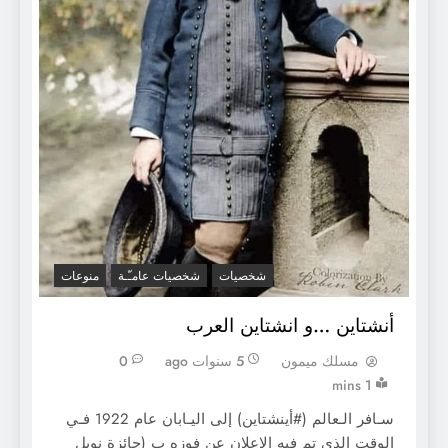
شخصيات
شخصيات عامـّـة
منوعات
أنشتاين …و انشتاين العرب
مسلك ميمون
5 سنوات ago
0
1 mins
سـافر الـعالم (#أينشتاين) إلى اليـابان عام 1922 فـي
الوقت الذي تم فيه الإعلان عن فوزه ب (جائزة نوبل