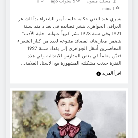
مسلك ميمون
5 سنوات ago
0
1 mins
يسري عبد الغني حكاية خليفة أمير الشعراء بدأ الشاعر
العراقي الجواهري بنشر قصائده في بغداد منذ سـنة
1921 وفي سنة 1923 نشر كتيباً عنوانه “حلبة الأدب”
يتضمن معارضاته لقصائد متنوعة لعدد من كبار الشعراء
المعاصـرين.أنتقل الجواهري إلى بغداد سـنة 1927
فعيّن معلماً في بعض المدارس الابتدائية وفي هذه
الفترة حدثت مشكلته المشهورة مع الأستاذ العلامة…
اقرأ المزيد