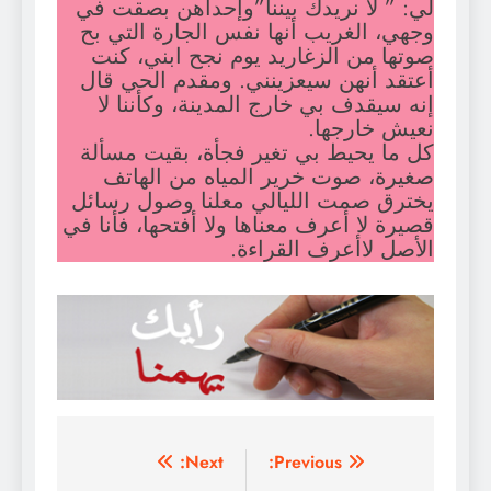
لي: ” لا نريدك بيننا”وإحداهن بصقت في
وجهي، الغريب أنها نفس الجارة التي بح
صوتها من الزغاريد يوم نجح ابني، كنت
أعتقد أنهن سيعزينني. ومقدم الحي قال
إنه سيقدف بي خارج المدينة، وكأننا لا
نعيش خارجها.
كل ما يحيط بي تغير فجأة، بقيت مسألة
صغيرة، صوت خرير المياه من الهاتف
يخترق صمت الليالي معلنا وصول رسائل
قصيرة لا أعرف معناها ولا أفتحها، فأنا في
الأصل لاأعرف القراءة.
تصفّح
Next:
Previous: