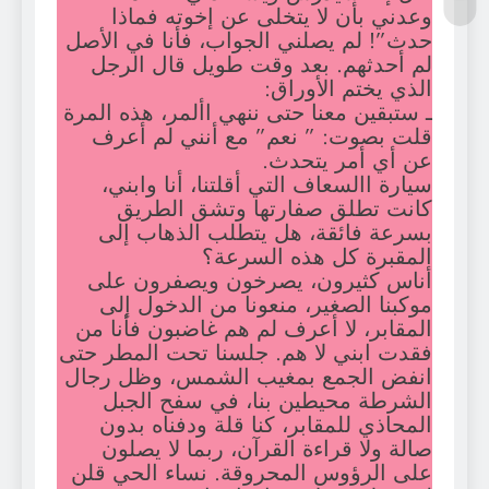
وعدني بأن لا يتخلى عن إخوته فماذا
حدث”! لم يصلني الجواب، فأنا في الأصل
لم أحدثهم. بعد وقت طويل قال الرجل
الذي يختم الأوراق:
ـ ستبقين معنا حتى ننهي األمر، هذه المرة
قلت بصوت: ” نعم” مع أنني لم أعرف
عن أي أمر يتحدث.
سيارة االسعاف التي أقلتنا، أنا وابني،
كانت تطلق صفارتها وتشق الطريق
بسرعة فائقة، هل يتطلب الذهاب إلى
المقبرة كل هذه السرعة؟
أناس كثيرون، يصرخون ويصفرون على
موكبنا الصغير، منعونا من الدخول إلى
المقابر، لا أعرف لم هم غاضبون فأنا من
فقدت ابني لا هم. جلسنا تحت المطر حتى
انفض الجمع بمغيب الشمس، وظل رجال
الشرطة محيطين بنا، في سفح الجبل
المحاذي للمقابر، كنا قلة ودفناه بدون
صالة ولا قراءة القرآن، ربما لا يصلون
على الرؤوس المحروقة. نساء الحي قلن