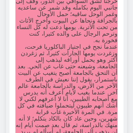
خرجنا لشق السواقي بين الدور، وقف إلى
جانبي اليوم بكامله وقد شمر عن ساعديه
وغمر الوحل ساقيه؛ حمل الأوحال
بالجرافة ونحاها عن البيوت وأخرج الأثاث
من تحت الأتربة. يومها دعت له كل النساء
وترحم الرجال على والده كثيرا، كنت
فخورة به.
عندما نجح في اجتياز الباكلوريا فرحت،
وزغردت يومها الجارات كثيرا، ثم زغردن
أكثر وهو يحمل أوراقه ليذهب إلى
الجامعة، وشيعنه حتى غاب عن الحي. بعد
أن التحق بالجامعة أصبح يتغيب عن البيت
باستمرار، يقول إننا نعيش في الطرف
الآخر من الأرض، والدراسة بالجامعة عالم
آخر. عندما يغيب لأيام أعرف أنه يدرس
مع أصحابه الطيبين، أنا لا أعرفهم لكني لا
أشك أنهم طيبون ليتحملوا ضيافته في كل
مرة. في المرة الأخيرة غاب قرابة
شهرين، وحين عاد كان بالكاد يتكلم؛ لا أنه
منهك بالدراسة، ثم قال بعد صمت أيام إنه
لن يذهب إلى الجامعة، لم أسأله لم يريد