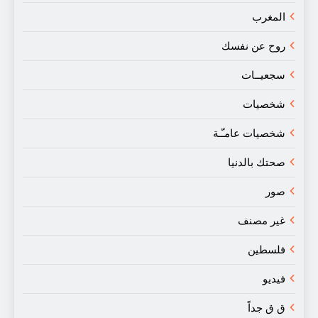
المغرب
روح عن نفسك
سجعيــات
شخصيات
شخصيات عامـّـة
صحتك بالدنيا
صور
غير مصنف
فلسطين
فيديو
ق ق جداً