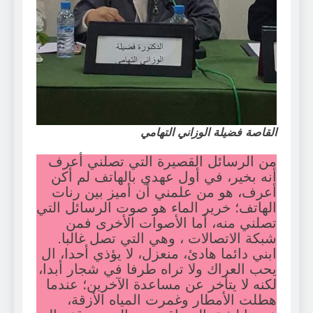
القاصة فضيلة الوزاني التهامي
من الرسائل القصيرة التي تصلني أعرف
أنه بخير، في أول عهدي بالهاتف لم أكن
أعرف، هو من علمني أن أميز بين رنات
الهاتف؛ خرير الماء هو صوت الرسائل التي
تصلني منه، أما الأصوات الأخرى فمن
شبكة الاتصالات ، وهي التي تصل غالبا.
ابني دائما هادئ، منعزل، لا يؤذي أحدا، ال
يحب العراك ولا تراه طرفا في شجار أبدا،
لكنه لا يتأخر عن مساعدة الآخرين؛ عندما
هطلت الأمطار وغمرت المياه الأزقة،