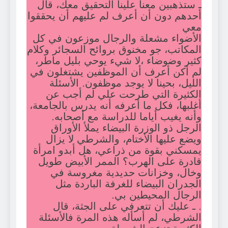
ـ ستذهبين معنا علينا التحقيق معك، قال
أحدهم دون أن أعرف لم عليهم أن يحققوا
معي
الأضواء مشعلة والرجال موزعون في كل
المكاتب، جو مخنوق بروائح السجائر وكلام
كثير وضوضاء ،لا شيء يوحي بليل ماطر،
لم أكن أعرف أن الموظفين يشتغلون في
الليل، بحينا لا يوجد موظفون. الأسئلة
الكثيرة التي طرحت علي لم أجب عن
أغلبها، فكل ما أعرفه أنه يدرس بالجامعة،
وأنه يغيب أياما للدراسة مع أصحابه.
الرجل ذو الوزرة البيضاء يملأ الأوراق
ويضع عليها الأختام، والشرطي لا يزال
يمسكني بقوة من ذراعي، هل أبدو امرأة
قادرة على الهرب؟ الممر الأبيض طويل
وخال، وخزانات حديدية مغروسة في
الجدران البيضاء للغرفة الباردة مثل
الرجال المحيطين بي.
. ـ عليك أن تتعرفي على الجثة، قال
الشرطي، لم أسأله هذه المرة فالأسئلة