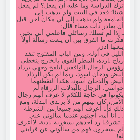
ترك الدراسة وما عليه أن يفعل؟ لم يفعل
شيئا؛ قعد في البيت ولم يذهب إلى
الجامعة ولم يذهب إلى أي مكان آخر. قبل
أن يغادر ذات مساء قال:
ـ إذا لم تصلك رسائلي فاعلمي أني بخير،
فكرت ما الفرق بين أن يبعث رسالة أولا
يبعثها إذن.
الليل في أوله، ومن الباب المفتوح تنفذ
رياح باردة، المطر القوي بالخارج يتخطى
رؤوس الرجال الواقفين ليلفح وجهي برذاذ
أبيض ودخان أسود، ربما لم يكن الرذاذ
أبيض والدخان أسود، هكذا التقطتهما
حواسي. الرجال بالبدلات الزرقاء لم
يكونوا في حاجة للكلام لأ عرف أنهم رجال
الأمن، كان بينهم من لا يرتدي البدلة، ومع
ذلك فأنا أعرف أنهم جميعا من الشرطة
. ـ أنا أمه، أجبتهم عندما سألوني عنه. ِ
ـ تشرفنا رد أحدهم بسخرية بادية، لاأعرف
لم يسخرون فهم من سألوني عن قرابتي
له!