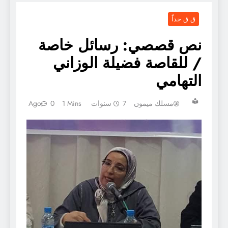
ق ق جداً
نص قصصي: رسائل خاصة
/ للقاصة فضيلة الوزاني
التهامي
مسلك ميمون
7 سنوات Ago
1 Mins
0