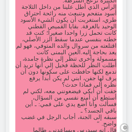
الكثيرة تزعج الشرطة.
الرأس الذي أطل علينا من داخل الثلاجة
أسود متفحم وتنبعث منه رائحة احتراق
طري، استغربت أن يكون الشيء الأسود
الوحيد بالغرفة. بقايا القميص القطني
كانت تحمل زرا واحدا صغيرا؛ كنت قد
خطته بنفسي عندما سقط الزر الأصلي،
اقتلعته من سروال والده المتوفي، فهو لم
يعد بحاجة إليه.العين اليمنى كانت
مسمولة وأخرى تنظر إلي نظرة جامدة،
أطلت النظر للحظة فخيل إلي أنها تريد أن
تدمع لكنها حافظت على سكونها دون أن
يرف لها جفن، ابني لم يكن أبدا يرفع
نظره إلي فماذا حدث؟
خفت أن أبكي فيضعونني معه، لكني لم
أستطع أن أمنع نفسي من السؤال،
فسألت وأنا أضع يدي على فمي: ـ أين
باقي الجسد؟ ـ
سبقه إلى الجنة، أجاب الرجل في غضب
واضح. “
قال إنه سيدرس ويساعدني، طالما