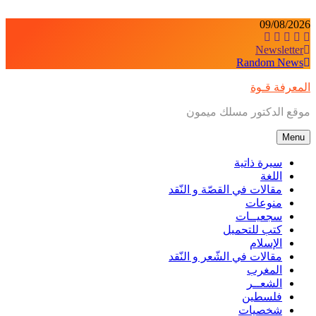
Skip
to
09/08/2026
content
Newsletter
Random News
المعرفة قـوة
موقع الدكتور مسلك ميمون
Menu
سيرة ذاتية
اللغة
مقالات في القصّة و النّقد
منوعات
سجعيــات
كتب للتحميل
الإسلام
مقالات في الشّعر و النّقد
المغرب
الشعــر
فلسطين
شخصيات