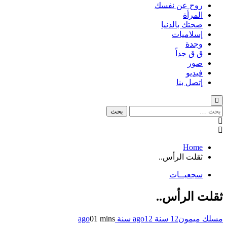
روح عن نفسك
المرأة
صحتك بالدنيا
إسلاميات
وجدة
ق ق جداً
صور
فيديو
إتصل بنا
البحث
عن:
Home
ثقلت الرأس..
سجعيــات
ثقلت الرأس..
مسلك ميمون
12 سنة ago
12 سنة ago
1 mins
0