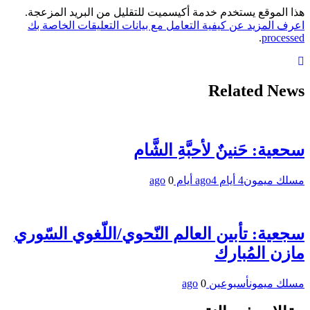
هذا الموقع يستخدم خدمة أكيسميت للتقليل من البريد المزعجة.
اعرف المزيد عن كيفية التعامل مع بيانات التعليقات الخاصة بك
.
processed
Related News
سحعية: حَنينٌ لأحبَّةِ الشَّام
مسلك ميمون
4 أيام ago
4 أيام ago
0
سجعية: تأبين العالم النّحوي/اللّغوي السّوري
مازن المُبارك
مسلك ميمون
أسبوعين ago
0