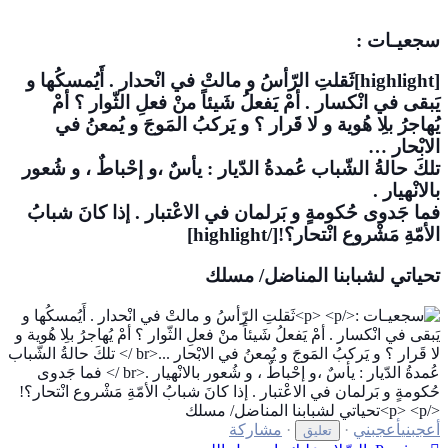
سجعيـات :
[highlight]ثَقلتِ الرّأسُ و مالتْ في انْحدار . أَيُمسكُها و
يَبقى في انْكسار . أمْ يَفعلُ شَيئاً منْ فعلِ الثّوار ؟ أمْ
يُهاجرُ بلِا هُوية و لا قَرار ؟ و يَركبُ المَوجَ و يُمعنُ في
الابْحار …
تلكَ حالةُ الشّباب عُمدةُ الدّيار : يأسٌ ،و إحْباطٌ ، و شُعور
بالانْهيار .
فما جَدوى حُكومةٍ و بَرلمان في الاعْتبار . إذا كانَ شبابُ
الأمّةِ مَشْروع انْتحار؟![/highlight]
تحياتي لشبابنا المناضل/ مسلك
أعجبني
أعجبني
·
·
مشاركة