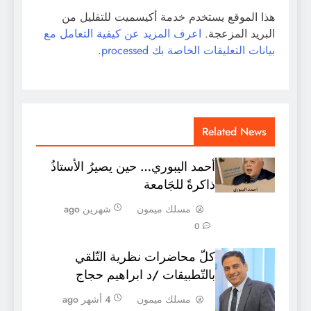
هذا الموقع يستخدم خدمة أكيسميت للتقليل من
البريد المزعجة.
اعرف المزيد عن كيفية التعامل مع
بيانات التعليقات الخاصة بك processed
.
Related News
أحمد اليبوري… حين يصيرُ الأستاذُ
ذاكرةً للجَامعة
مسلك ميمون
شهرين ago
0
كلّ محاضرات نظرية التّلقي
بالتّطبيقات /د ابراهيم حجاج
مسلك ميمون
4 أشهر ago