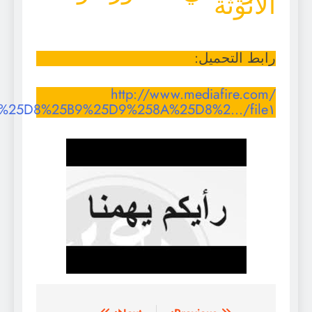
الأنوثة
رابط التحميل:
http://www.mediafire.com/
…/%25D8%25B9%25D9%258A%25D8%2…/file١