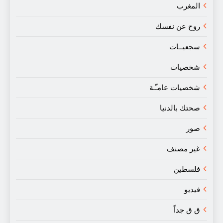
المغرب
روح عن نفسك
سجعيــات
شخصيات
شخصيات عامـّـة
صحتك بالدنيا
صور
غير مصنف
فلسطين
فيديو
ق ق جداً