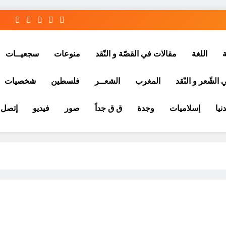
ة
اللغة
مقالات في القصّة و النّقد
منوعات
سجعيــات
الشّعر و النّقد
المغرب
الشعــر
فلسطين
شخصيات
نيا
إسلاميات
وجدة
ق ق جداً
صور
فيديو
إتصل ب