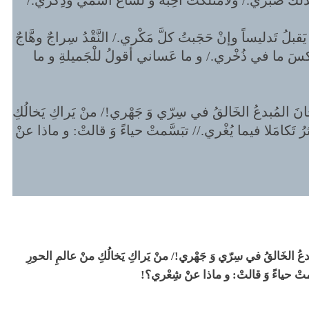
لذلكَ صَبْري./ ولامْتلَكتُ أحِبَّةً و لَشاعَ اسْمي وذِكْري./
َقبلُ تَدليساً وإنْ حَجَبتُ كلَّ مَكْري./ النَّقْدُ سِراجٌ وهَّاجٌ
 عَكسَ ما في ذُخْري./ و ما عَساني أقولُ للْجَميلةِ و ما
 المُبدعُ الخَالقُ في سِرّي وَ جَهْري!/ منْ يَراكِ يَخالُكِ
رُ تَكامَلا فيما يُغْري.// تبَسَّمتْ حياءً وَ قالتْ: و ماذا عنْ
 الخَالقُ في سِرّي وَ جَهْري!/ منْ يَراكِ يَخالُكِ منْ عالمِ الحورِ
َسَّمتْ حياءً وَ قالتْ: و ماذا عنْ شِعْري؟!