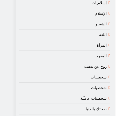
إسلاميات
الإسلام
الشعــر
اللغة
المرأة
المغرب
روح عن نفسك
سجعيــات
شخصيات
شخصيات عامـّـة
صحتك بالدنيا