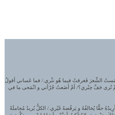
مَستُ الشِّعرَ فَغرقتُ فيما هُو نثْري./ فما عَساني أقولُ
أمْ تُرى جَفَّ حِبْري؟/ أمْ أضَعتُ جُرْأتي و انْمَحى ما في
ُ حقًّا يُخالفُهُ و يَرفُضهُ غَيْري./ الكلُّ يُريدُ مُجاملَةً