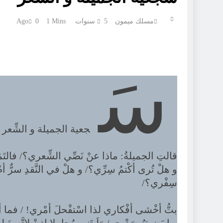
مسلك ميمون
5 سنوات Ago
1 Mins
0
سَ
جعية الجميلة و الشِّعر
قالتِ الجميلةُ: ماذا عنْ نَصِّي الشِّعري؟/ فالتَ
و هلْ تُرى أكْتمُ سِرِّي؟/ و هلْ في النَّقدِ سرٌّ 
سِفْري؟/
بتُّ أخْشى أفْكاري لذا اسْتفْحلَ أمْري! / فما أرِيدُه