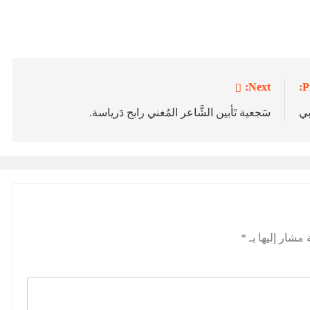
Next:
P
بي
سَجعية تَأبين الشَّاعر المُغني رابح دَرياسة.
 مشار إليها بـ
*