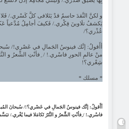
بِها يَضيقُ صَدْري./ وَلَيتَني مُجامِلا إذنْ لاتَّسعَ 
و لكنَّ النَّقدَ حاسمٌ قدْ يَتَلافى كلَّ كَسْري./ فَلا ي
يَكشفُ تلَاوينَ فِكْري./ فَكيفَ أجامِلُ مُدَّعياً
عُذْري؟/
أأَقولُ: إنَّك فينوسُ الجَمالِ في عَصْري!/ سُبحانَ
منْ عالمِ الحورِ فاسْري.! / ِفأنْتِ الشِّعرُ و النَّث
شِعْري؟!
* مسلك *
أأَقولُ: إنَّك فينوسُ الجَمالِ في عَصْري؟!/ سُبحانَ المُبدعُ
فاسْري.! / ِفأنْتِ الشِّعرُ و النَّثرُ تَكامَلا فيما يُغْري./ تب