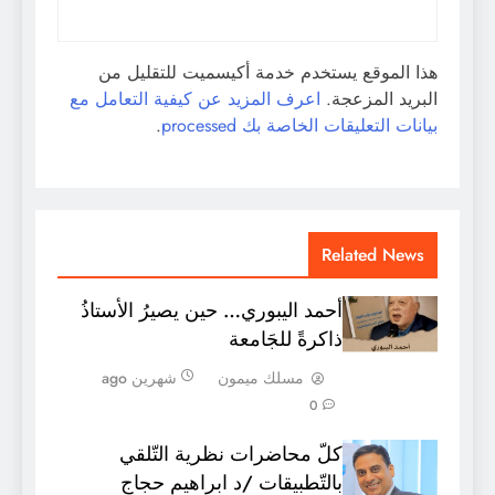
هذا الموقع يستخدم خدمة أكيسميت للتقليل من
البريد المزعجة.
اعرف المزيد عن كيفية التعامل مع
بيانات التعليقات الخاصة بك processed
.
Related News
أحمد اليبوري… حين يصيرُ الأستاذُ
ذاكرةً للجَامعة
مسلك ميمون
شهرين ago
0
كلّ محاضرات نظرية التّلقي
بالتّطبيقات /د ابراهيم حجاج