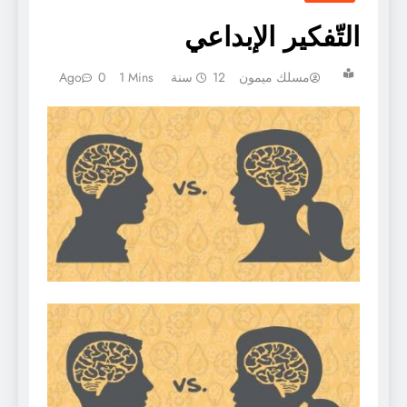
التّفكير الإبداعي
مسلك ميمون
12 سنة Ago
1 Mins
0