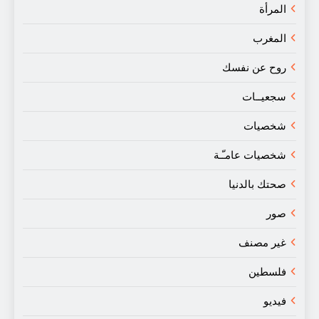
المرأة
المغرب
روح عن نفسك
سجعيــات
شخصيات
شخصيات عامـّـة
صحتك بالدنيا
صور
غير مصنف
فلسطين
فيديو