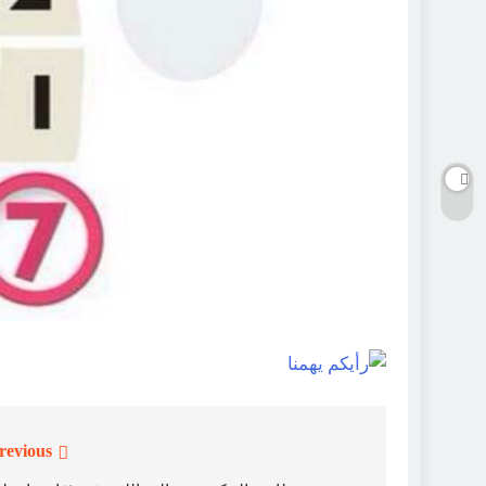
revious:
تصفّح