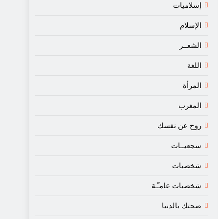
إسلاميات
الإسلام
الشعــر
اللغة
المرأة
المغرب
روح عن نفسك
سجعيــات
شخصيات
شخصيات عامـّـة
صحتك بالدنيا