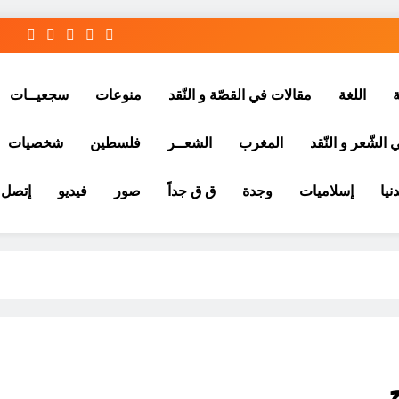
ة
اللغة
مقالات في القصّة و النّقد
منوعات
سجعيــات
الشّعر و النّقد
المغرب
الشعــر
فلسطين
شخصيات
نيا
إسلاميات
وجدة
ق ق جداً
صور
فيديو
إتصل ب