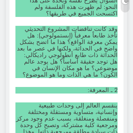
السؤال يطرح نفسه وبحدة على هذا
النحو: لم ظهرت هذه الفلسفة ولم
اكتسحت الجميع في طريقها؟
وقد كانت تناقضات المشروع التحديثي
تأخذ طابعاً معرفياً (إبستمولوجي): هل
يمكن معرفة الواقع؟ هذا ما اتضح بشكل
واضح في الحداثة، ولكنها في عصر ما بعد
الحداثة ذات طابع أنطولوجي راديكالي:
هل توجد حقيقة أساساً؟ هل يوجد عالم
موضوعي؟ ما هو مكان الإنسان في
الكون؟ ما هي الذات وما هو الموضوع؟
2 ـ المعرفة:
ينقسم العالم إلى وحدات طبيعية
وإنسانية، متساوية ومستقلة ومختلفة
ومنفصلة ومنغلقة، بسبب عدم وجود مركز
ومرجعية كلية مشتركة، وتصبح كل وحدة
ذات سيادة مطلقة ومرجعية ذاتها. وهذا