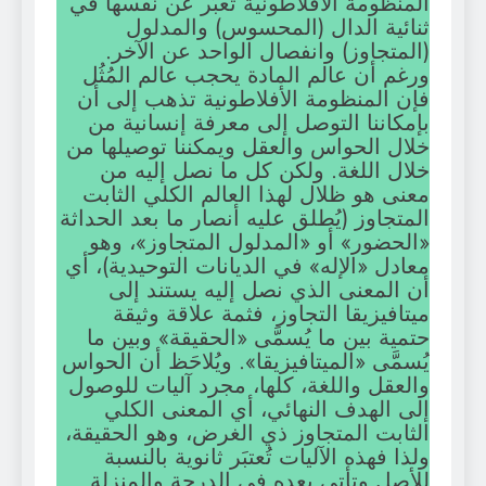
المنظومة الأفلاطونية تُعبِّر عن نفسها في
ثنائية الدال (المحسوس) والمدلول
(المتجاوز) وانفصال الواحد عن الآخر.
ورغم أن عالم المادة يحجب عالم المُثُل
فإن المنظومة الأفلاطونية تذهب إلى أن
بإمكاننا التوصل إلى معرفة إنسانية من
خلال الحواس والعقل ويمكننا توصيلها من
خلال اللغة. ولكن كل ما نصل إليه من
معنى هو ظلال لهذا العالم الكلي الثابت
المتجاوز (يُطلق عليه أنصار ما بعد الحداثة
«الحضور» أو «المدلول المتجاوز»، وهو
معادل «الإله» في الديانات التوحيدية)، أي
أن المعنى الذي نصل إليه يستند إلى
ميتافيزيقا التجاوز، فثمة علاقة وثيقة
حتمية بين ما يُسمَّى «الحقيقة» وبين ما
يُسمَّى «الميتافيزيقا». ويُلاحَظ أن الحواس
والعقل واللغة، كلها، مجرد آليات للوصول
إلى الهدف النهائي، أي المعنى الكلي
الثابت المتجاوز ذي الغرض، وهو الحقيقة،
ولذا فهذه الآليات تُعتبَر ثانوية بالنسبة
للأصل وتأتي بعده في الدرجة والمنزلة.