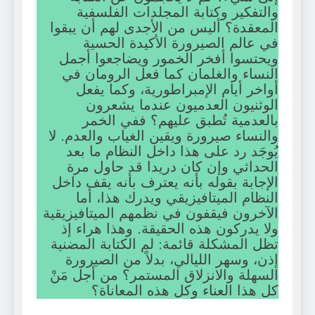
والتفكير وكتابة المجلدات الفلسفية
المعقدة؟ أليس من الأجدى لهم أن يبقوا
في عالم الصيرورة الأكيدة الحسية
ويحتسوا أفخر الخمور ويضاجعوا أجمل
النساء والغلمان كما فعل الرومان في
أواخر أيام الإمبراطورية، وكما يفعل
الوثنيون العدميون عندما يشعرون
بالعدمية تُطبق عليهم؟ ففي الخمر
والنساء صيرورة ويقين الغياب والعدم. لا
يُوجَد رد على هذا داخل النظام ما بعد
الحداثي وإن كان دريدا قد حاول مرة
الإجابة بقوله بأنه يعترف بأنه يقف داخل
النظام الميتافيزيقي ويدرك هذا، أما
الآخرون فيقفون في نظمهم الميتافيزيقية
ولا يدركون هذه الحقيقة. وهذا هراء إذ
تظل المشكلة قائمة: لم الكتابة المضنية
إذن، وسهر الليالي، بدلاً من الصيرورة
السهلة والانزلاق المستمر؟ من أجل مَنْ
كل هذا العناء وكل هذه المعاناة؟