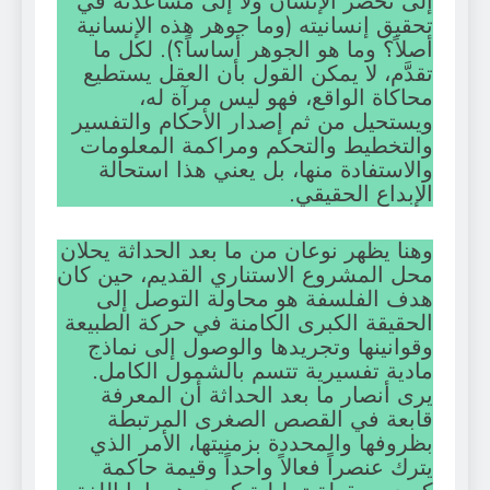
إلى تحضُّر الإنسان ولا إلى مساعدته في
تحقيق إنسانيته (وما جوهر هذه الإنسانية
أصلاً؟ وما هو الجوهر أساساً؟). لكل ما
تقدَّم، لا يمكن القول بأن العقل يستطيع
محاكاة الواقع، فهو ليس مرآة له،
ويستحيل من ثم إصدار الأحكام والتفسير
والتخطيط والتحكم ومراكمة المعلومات
والاستفادة منها، بل يعني هذا استحالة
الإبداع الحقيقي.
وهنا يظهر نوعان من ما بعد الحداثة يحلان
محل المشروع الاستناري القديم، حين كان
هدف الفلسفة هو محاولة التوصل إلى
الحقيقة الكبرى الكامنة في حركة الطبيعة
وقوانينها وتجريدها والوصول إلى نماذج
مادية تفسيرية تتسم بالشمول الكامل.
يرى أنصار ما بعد الحداثة أن المعرفة
قابعة في القصص الصغرى المرتبطة
بظروفها والمحددة بزمنيتها، الأمر الذي
يترك عنصراً فعالاً واحداً وقيمة حاكمة