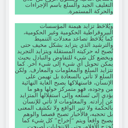
التغليف الجيد والسلع باسم الإجراءات
والحركة المستمرة.
ويُلاحَظ تزايد هيمنة المؤسسات
البيروقراطية الحكومية وغير الحكومية،
كما يُلاحَظ تصاعد معدلات التنميط
والترشيد الذي يتزايد بشكل مخيف حتى
تُصبح له حركيته المستقلة ويتزايد التجريد
ويخضع كل شيء للتفاوض والتبادل بحيث
يمكن تحويل أي شيء إلى شيء آخر. كما
تتزايد السلع والمعلومات والمعارف. ولكن
السلع لا تأتي بالسعادة بل تهيمن على
الإنسان، فاستهلاكها يصبح الغاية النهائية
من وجوده، فهو متمركز حولها وهو ما
يؤدي إلى تَسلُّعه وإلى استقلالها المتزايد
عن إرادته. والمعلومات لا تأتي للإنسان
بالحكمة ولا تنير الواقع ولا تكشف المعنى
بل تحجبه، فالأخبار تصبح قصصاً والوهم
يصبح واقعاً ويتم “إخراج” كل شيء كما
تُخرَج الأفلام، حتى الانتخابات أصبحت