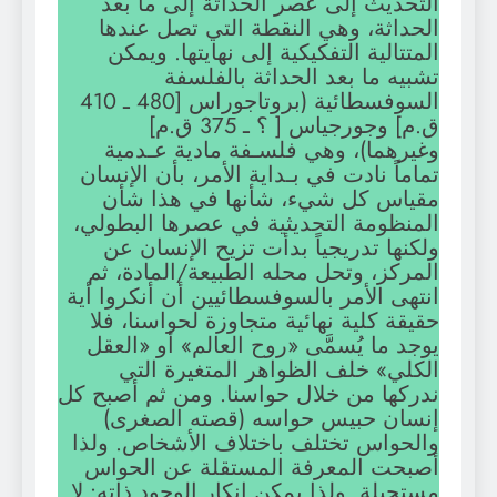
التحديث إلى عصر الحداثة إلى ما بعد
الحداثة، وهي النقطة التي تصل عندها
المتتالية التفكيكية إلى نهايتها. ويمكن
تشبيه ما بعد الحداثة بالفلسفة
السوفسطائية (بروتاجوراس [480 ـ 410
ق.م] وجورجياس [ ؟ ـ 375 ق.م]
وغيرهما)، وهي فلسـفة مادية عـدمية
تماماً نادت في بـداية الأمر، بأن الإنسان
مقياس كل شيء، شأنها في هذا شأن
المنظومة التحديثية في عصرها البطولي،
ولكنها تدريجياً بدأت تزيح الإنسان عن
المركز، وتحل محله الطبيعة/المادة، ثم
انتهى الأمر بالسوفسطائيين أن أنكروا أية
حقيقة كلية نهائية متجاوزة لحواسنا، فلا
يوجد ما يُسمَّى «روح العالم» أو «العقل
الكلي» خلف الظواهر المتغيرة التي
ندركها من خلال حواسنا. ومن ثم أصبح كل
إنسان حبيس حواسه (قصته الصغرى)
والحواس تختلف باختلاف الأشخاص. ولذا
أصبحت المعرفة المستقلة عن الحواس
مستحيلة. ولذا يمكن إنكار الوجود ذاته: لا