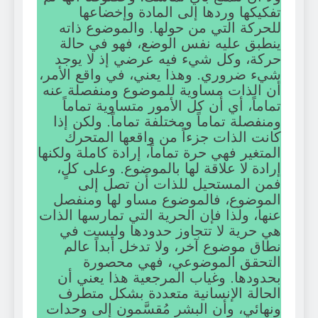
تفكيكها وردها إلى المادة وإخضاعها
للحركة التي من حولها. والموضوع ذاته
ينطبق عليه نفس الوضع، فهو في حالة
حركة، وكل شيء فيه عرضي إذ لا يوجد
شيء ضروري. وهذا يعني، في واقع الأمر،
أن الذات مساوية للموضوع ومنفصلة عنه
تماماً، أي أن كل الأمور متساوية تماماً
ومنفصلة تماماً ومختلفة تماماً. ولكن إذا
كانت الذات جزءاً من واقعها المتحرك
المتغير فهي حرة تماماً، إرادة كاملة ولكنها
إرادة لا علاقة لها بالموضوع. وعلى كلٍ،
فمن المستحيل للذات أن تصل إلى
الموضوع، فالموضوع مساو لها ومنفصل
عنها، ولذا فإن الحرية التي تمارسها الذات
هي حرية لا تتجاوز حدودها وليست في
نطاق موضوع آخر، ولا تدخل أبداً عالم
التحقق الموضوعي، فهي محصورة
بحدودها. وغياب المرجعية هذا يعني أن
الحالة الإنسانية متعددة بشكل متطرف
ونهائي، وأن البشر مُقسَّمون إلى وحدات