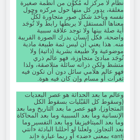
نظام لا مركز له مُكوَّن من أنظمة صغيرة
مغلقة، يدور كل منها حول مركزه وحول
نفسه ويأخذ شكل صور متجاورة لكلٍّ
معناها المستقل لا يربطها رابط ولا تُوجَد
أية صلة بينها ولا توجد علاقة سببية
واضحة، فكل إنسان يدرك الصورة القريبة
منه. هذا يعني أن ليس ثمة طبيعة مادية
موضوعية ولا طبيعة بشرية (ذاتية) ولا
تُوجَد مبادئ متجاوزة، فهو عالم ذري
متشظ ولكن ذراته سائلة متلاصقة، ولذا
فهو عالم هلامي سائل دون أن تكون فيه
ثغرات أو مسام وإن كان فيه هوة.
وعالم ما بعد الحداثة هو عصر البعديات
(وسقوط كل القَبْليات بسقوط الكل
المتجاوز)، فهو عصر ما بعد التاريخ وما بعد
الإنسانية وما بعد السببية وما بعد المحاكاة
وما بعد الميتافيزيقا وما بعد التفسير وما
بعد التجاوز. ولعلنا لو أحللنا البادئة «أنتي
anti» بمعنى «ضد» أو ربما عبارة «إند