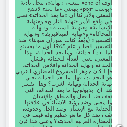
أوف end of» بمعنى «نهاية»، محل بادئة
«بوست post» بمعنى «ما بعد» لاتضح
المعنى ولأدركنا أن «ما بعد الحداثة» تعني
في واقع الأمر «نهاية التاريخ» و«نهاية
الإنسانية» و«نهاية السببية» و«نهاية
المحاكاة» و«نهاية الميتافيزيقا» و«نهاية
التفسير» (ويُعدُّ كتاب سوزان سونتاج ضد
التفسير الصادر عام 1965 أول مانيفستو
لما بعد الحداثة). وما بعد الحداثة، بهذا
المعنى، تعني العداء للحداثة وفشل
الحداثة ونهاية الحداثة وإفلاس الحداثة.
فإذا كان جوهر المشروع الحضاري الغربي
هو التحديث، فهل ما بعد الحداثة تعني
نهاية الحداثة ونهاية الغرب؟ وهل يفسر
هذا أن أيديولوجيا ما بعد الحداثة، التي
تقف ضد العقل والمنطق والإنسان
والمعنى وضد رؤية الأشياء في علاقتها
الجدلية مع الإنسان وضد الكل وحدوده،
تقف ضد كل ما هو عظيم وله قيمة في
الحضارة الغربية الحديثة؟ وعلى هذا فإن