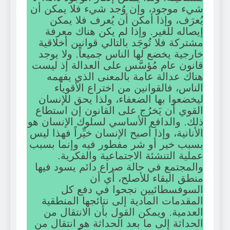
شيء موجود، وإن وُجد شيء فلا يمكن أن
يُعرَف، وإذا أمكن أن يُعرف فلا يمكن
إيصاله للغير. وإذا لم يكن هناك معرفة
مشتركة فلا تُوجَد بالتالي قوانين أخلاقية
خارجية يخضع لها الناس جميعاً. ولا يوجد
قانون عام مُؤسَّس على العدالة إذ ليست
هناك عدالة عامة بالمعنى الذي يفهمه
الناس، فالقوانين من اختراع الأقوياء
ليخضعوا بها الضعفاء، ولذا يحق للإنسان
القوي أن يَخرُج على القانون إن استطاع
ذلك. والدافع الأساسي لسلوك الإنسان هو
الأنانية، وإذا أصبح الإنسان خيِّراً فهذا ليس
بسبب خير أو شر مفطور فيه وإنما بسبب
عملية التنشئة الاجتماعية والفكرية.
والمجتمع في حالة صراع دائم يسود فيها
منطق البقاء للأصلح، أي أن
السوفسطائيين نجحوا في دفع كل
المقدمات المادية إلى نتائجها المنطقية
العدمية. ويمكن القول بأن الانتقال من
الحداثة إلى ما بعد الحداثة هو انتقال من