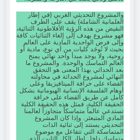
والمشروع التحديثي الغربي (في إطار
العلمانية الشاملة) يقف على الطرف
النقيض من هذه الرؤية الأفلاطونية الثنائية،
فهو مشروع يهدف إلى إلغاء الثنائيات كافة
وإلى فرض الواحدية المادية على العالم
بحيث لا تُوجَد كليات من أي نوع، مادية أو
روحية، ولا يوجد مبدأ واحد نهائي يمنح
العالم التماسك والوحدة. والمشروع ما
بعد الحداثي بهذا المعنى هو التحقق
النهائي لمشروع الحداثة في محاولته
القضاء على خرافة الميتافيزيقا وعلى
أوهام الفلسفة الإنسانية الهيومانية بشكل
كامل عن طريق القضاء على خرافة
الحقيقة الكلية، فمثل هذه الحقيقة الكلية
تستدعي عالماً متماسكاً متجاوزاً لعالمنا
المادي المتبعثر. وإذا كان المشروع
التحديثي يستند إلى ثنائية الذات
المتماسكة التي تتفاعل مع موضوع
متماسك داخل إطار الكل الثابت الذي