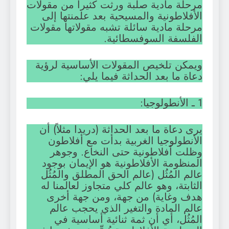
مرحلة مادية صلبة ورثت كثيراً من مقولات
الأفلاطونية والمسيحية بعد علمنتها إلى
مرحلة مادية سائلة تشبه مقولاتها مقولات
الفلسفة السوفسطائية.
ويمكن تلخيص المقولات الأساسية لرؤية
دعاة ما بعد الحداثة فيما يلي:
1 ـ الأنطولوجيا:
يرى دعاة ما بعد الحداثة (دريدا مثلاً) أن
الأنطولوجيا الغربية بدأت مع أفلاطون
وظلت أفلاطونية حتى النخاع. وجوهر
المنظومة الأفلاطونية هو الإيمان بوجود
عالم المُثُل (عالم الحق المطلق والمُثُل
الثابتة، وهو عالم كلي متجاوز لعالمنا له
هدف وغاية) من جهة، ومن جهة أخرى
عالم المادة والتغير الذي يحجب عالم
المُثُل، أي أن ثمة ثنائية أساسية في