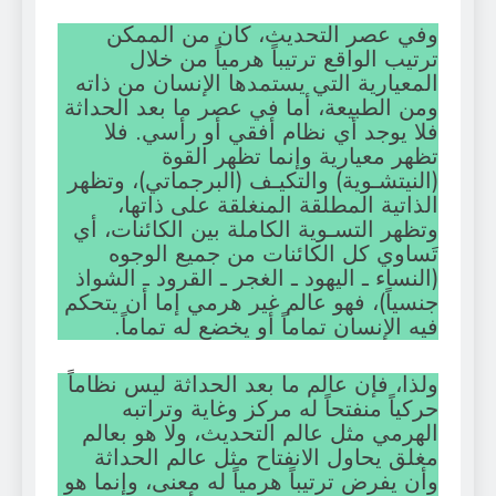
وفي عصر التحديث، كان من الممكن
ترتيب الواقع ترتيباً هرمياً من خلال
المعيارية التي يستمدها الإنسان من ذاته
ومن الطبيعة، أما في عصر ما بعد الحداثة
فلا يوجد أي نظام أفقي أو رأسي. فلا
تظهر معيارية وإنما تظهر القوة
(النيتشـوية) والتكيـف (البرجماتي)، وتظهر
الذاتية المطلقة المنغلقة على ذاتها،
وتظهر التسـوية الكاملة بين الكائنات، أي
تَساوي كل الكائنات من جميع الوجوه
(النساء ـ اليهود ـ الغجر ـ القرود ـ الشواذ
جنسياً)، فهو عالم غير هرمي إما أن يتحكم
فيه الإنسان تماماً أو يخضع له تماماً.
ولذا، فإن عالم ما بعد الحداثة ليس نظاماً
حركياً منفتحاً له مركز وغاية وتراتبه
الهرمي مثل عالم التحديث، ولا هو بعالم
مغلق يحاول الانفتاح مثل عالم الحداثة
وأن يفرض ترتيباً هرمياً له معنى، وإنما هو