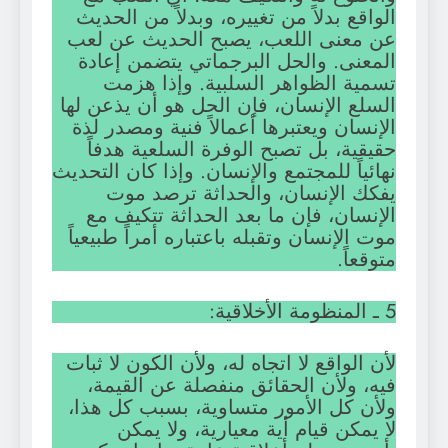
الواقع بدلاً من تغييره، وبدلاً من الحديث
عن معنى اللعب، يصبح الحديث عن لعب
المعنى. والحل البرجماتي يتضمن إعادة
تسمية الظواهر السلبية. وإذا هزمت
السلع الإنسان، فإن الحل هو أن يذعن لها
الإنسان ويعتبرها أعمالاً فنية ومصدر لذة
حقيقية، بل تصبح الوفرة السلعية هدفاً
نهائياً للمجتمع والإنسان. وإذا كان التحديث
يفكك الإنسان، والحداثة ترصد موت
الإنسان، فإن ما بعد الحداثة تتكيف مع
موت الإنسان وتقبله باعتباره أمراً طبيعياً
متوقعاً.
5 ـ المنظومة الأخلاقية:
لأن الواقع لا اتجاه له، ولأن الكون لا ثبات
فيه، ولأن الحقائق منفصلة عن القيمة،
ولأن كل الأمور متساوية، بسبب كل هذا،
لا يمكن قيام أية معيارية، ولا يمكن