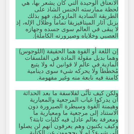
الانعتاق الوحيدة التي كان يشعر بها، هي
لحظة ممارسته الجنس الشاذ على
الطريقة السادية المازوكية، فهو بذلك
يزيل آثار الميتافيزيقا تماماً وظلال الإله، إذ
لا يبقى في العالم سوى جسده وجهازه
العصبي وخلاياه وصيرورته الكاملة).
إن اللغة أو القوة هما الحقيقة (اللوجوس)
وهما بديل مقولة المادة في الفلسفات
المادية في عالم لا قوانين له ولا يتبع
مُخطَطاً ولا يحركه شيء سوى دينامية
كامنة فيه نابعة منه وغير مفهومة.
ولكن كيف تأتَّى لفلاسفة ما بعد الحداثة
أن يدركوا غياب المرجعية والمعيارية
وهيمنة القوة وسيطرة الصيرورة دون
الاستناد إلى مرجعية ما ومعيارية ما
ومعرفة بعالم عادل فيه كليات ثابتة؟
وكيف يكتبون وهم يعرفون أنهم لن يصلوا
إلى شيء؟ لم لا يحجمون عن الكتابة