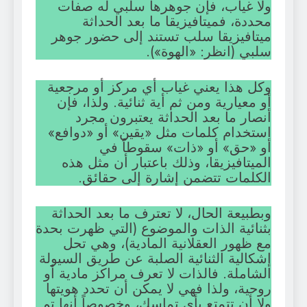
ولا غياب، فإن جوهرها سلبي له صفات
محددة، فميتافيزيقا ما بعد الحداثة
ميتافيزيقا سلب تستند إلى حضور جوهر
سلبي (انظر: «الهوة»).
وكل هذا يعني غياب أي مركز أو مرجعية
أو معيارية ومن ثم أية ثنائية. ولذا، فإن
أنصار ما بعد الحداثة يعتبرون مجرد
استخدام كلمات مثل «يقين» أو «دوافع»
أو «حق» أو «ذات» سقوطاً في
الميتافيزيقا، وذلك باعتبار أن مثل هذه
الكلمات تتضمن إشارة إلى حقائق.
وبطبيعة الحال، لا تعترف ما بعد الحداثة
بثنائية الذات والموضوع (التي ظهرت بحدة
مع ظهور العقلانية المادية)، وهي تحل
إشكالية الثنائية الصلبة عن طريق السيولة
الشاملة. فالذات لا تعرف مراكز مادية أو
روحية، ولذا فهي لا يمكن أن تحدد هويتها
ولا أن تتمتع بأي تماسك، وخصوصاً أنها تم