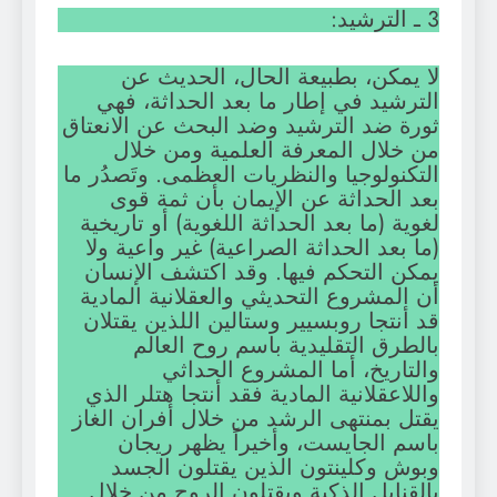
3 ـ الترشيد:
لا يمكن، بطبيعة الحال، الحديث عن
الترشيد في إطار ما بعد الحداثة، فهي
ثورة ضد الترشيد وضد البحث عن الانعتاق
من خلال المعرفة العلمية ومن خلال
التكنولوجيا والنظريات العظمى. وتَصدُر ما
بعد الحداثة عن الإيمان بأن ثمة قوى
لغوية (ما بعد الحداثة اللغوية) أو تاريخية
(ما بعد الحداثة الصراعية) غير واعية ولا
يمكن التحكم فيها. وقد اكتشف الإنسان
أن المشروع التحديثي والعقلانية المادية
قد أنتجا روبسيير وستالين اللذين يقتلان
بالطرق التقليدية باسم روح العالم
والتاريخ، أما المشروع الحداثي
واللاعقلانية المادية فقد أنتجا هتلر الذي
يقتل بمنتهى الرشد من خلال أفران الغاز
باسم الجايست، وأخيراً يظهر ريجان
وبوش وكلينتون الذين يقتلون الجسد
بالقنابل الذكية ويقتلون الروح من خلال