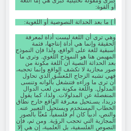
كبرى ومقولة تحليلية كبرى هي إما اللغة
أو القوة:
أ ) ما بعد الحداثة النصوصية أو اللغوية:
وهي ترى أن اللغة ليست أداة لمعرفة
الحقيقة وإنما هي أداة إنتاجها، فثمة
أسبقية للغة على الواقع، ولذا فإن النموذج
المهيمن هنا هو النموذج اللغوي. وترى ما
بعد الحداثة النصية أن اللغة مكونة من
صور مجازية لا تكشف الواقع وإنما تحجبه،
فهي تشبه الزجاج المُعشَّق الذي تحاول
أن ترى ما وراءه فتنشغل بألوانه وتنسى
المدلول. واللغة مكونة من لعب الدوال
المنفصلة عن المدلولات. ولذا، كما يقول
دريدا، يسـتحيل معـرفة الواقع خارج نطاق
الخطاب المستخدم ويستحيل التعبير عنه.
والنص، أدبياً كان أم فلسفياً، مُعبَّأ بالصور
المجازية التي تحجب الرؤية. ومن ثم، فإن
النصوص الفلسفية، بل العلمية، إن هي إلا