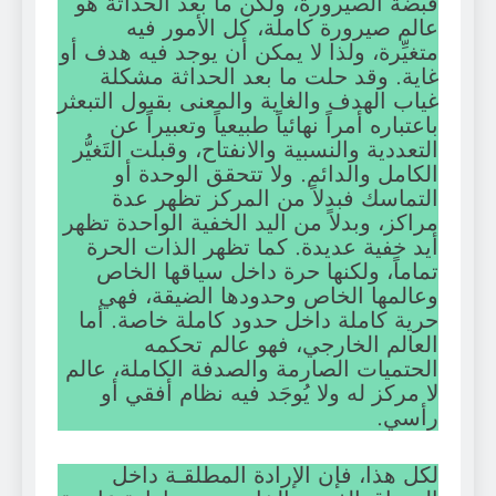
قبضة الصيرورة، ولكن ما بعد الحداثة هو
عالم صيرورة كاملة، كل الأمور فيه
متغيِّرة، ولذا لا يمكن أن يوجد فيه هدف أو
غاية. وقد حلت ما بعد الحداثة مشكلة
غياب الهدف والغاية والمعنى بقبول التبعثر
باعتباره أمراً نهائياً طبيعياً وتعبيراً عن
التعددية والنسبية والانفتاح، وقبلت التَغيُّر
الكامل والدائم. ولا تتحقق الوحدة أو
التماسك فبدلاً من المركز تظهر عدة
مراكز، وبدلاً من اليد الخفية الواحدة تظهر
أيد خفية عديدة. كما تظهر الذات الحرة
تماماً، ولكنها حرة داخل سياقها الخاص
وعالمها الخاص وحدودها الضيقة، فهي
حرية كاملة داخل حدود كاملة خاصة. أما
العالم الخارجي، فهو عالم تحكمه
الحتميات الصارمة والصدفة الكاملة، عالم
لا مركز له ولا يُوجَد فيه نظام أفقي أو
رأسي.
لكل هذا، فإن الإرادة المطلقـة داخل