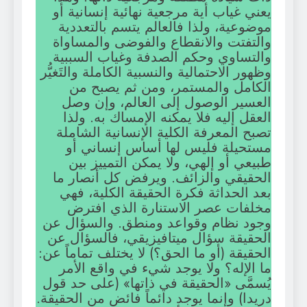
يعني غياب أية مرجعية نهائية إنسانية أو
موضوعية، ولذا فالعالم يتسم بالتعددية
والتفتت والانقطاع والفوضى والمساواة
والتساوي وحكم الصدفة وغياب السببية
وظهور الاحتمالية والنسبية الكاملة والتَغيُّر
الكامل والمستمر، ومن ثم يصبح من
العسير الوصول إلى العالم، وإن وصل
العقل إليه فلا يمكنه الإمساك به. ولذا
تصبح المعرفة الكلية الإنسانية الشاملة
مستحيلة فليس لها أساس إنساني أو
طبيعي أو إلهي، ولا يمكن التمييز بين
الحقيقي والزائف. ويرفض كل أنصار ما
بعد الحداثة فكرة الحقيقة الكلية، فهي
مخلفات عصر الاستنارة الذي افترض
وجود نظام وقواعد ومنطق. والسؤال عن
الحقيقة سؤال ميتافيزيقي، فالسؤال عن
الحقيقة (أو ما الحق؟) لا يختلف تماماً عن:
ما الإله؟ ولا يوجد شيء في واقع الأمر
يُسمَّى «الحقيقة في ذاتها» (على حد قول
دريدا) وإنما يوجد دائماً فائض من الحقيقة.