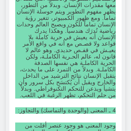
معها مقدرات الإنسان. وبدلاً من التطور،
يظهر مفهوم التطوير ويتم حوسلة الإنسان
تماماً. ومع ظهور الكمبيوتر، تتغير رؤية
الإنسان تماماً للكون ويصبح العالم وحدات
رياضية تُدرَك هندسياً. وهكذا يدرك
الإنسان أنه يعيش في حرية كاملة بلا
قواعد ولا قصـص مع أنه في واقع الأمر
يعيـش في قفـص حديدي. وهو عالم لا
قانون له، عالم الحـرية الكاملـة، ولكن
الحرية الكاملـة هي نفسها الصدفة
الكاملـة. وبدلاً من التمرد على ما يحدث،
يتقبل الإنسان نتائج الترشيد من الداخل
والخارج ويقبل أن يُكتسَح بكل سرور وأن
يتشيأ ويذعن للتحكم التكنوقراطي. وبدلاً
من حلم التحكم، تظهر الرغبة في اللعب.
4 ـ المعنى (والوحدة والتماسك) والتجاوز:
وجود المعنى هو وجود عنصر أفلت من