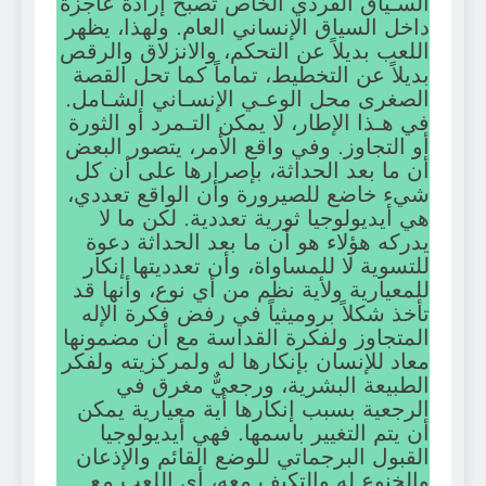
السـياق الفردي الخاص تصبح إرادة عاجزة
داخل السياق الإنساني العام. ولهذا، يظهر
اللعب بديلاً عن التحكم، والانزلاق والرقص
بديلاً عن التخطيط، تماماً كما تحل القصة
الصغرى محل الوعـي الإنسـاني الشـامل.
في هـذا الإطار، لا يمكن التـمرد أو الثورة
أو التجاوز. وفي واقع الأمر، يتصور البعض
أن ما بعد الحداثة، بإصرارها على أن كل
شيء خاضع للصيرورة وأن الواقع تعددي،
هي أيديولوجيا ثورية تعددية. لكن ما لا
يدركه هؤلاء هو أن ما بعد الحداثة دعوة
للتسوية لا للمساواة، وأن تعدديتها إنكار
للمعيارية ولأية نظم من أي نوع، وأنها قد
تأخذ شكلاً بروميثياً في رفض فكرة الإله
المتجاوز ولفكرة القداسة مع أن مضمونها
معاد للإنسان بإنكارها له ولمركزيته ولفكر
الطبيعة البشرية، ورجعيٌّ مغرق في
الرجعية بسبب إنكارها أية معيارية يمكن
أن يتم التغيير باسمها. فهي أيديولوجيا
القبول البرجماتي للوضع القائم والإذعان
والخنوع له والتكيف معه، أي اللعب مع