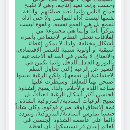
وحسب وإنما تعيد إنتاجه، وهي لا تكبـح
جماح الناس وإنما تعيد صياغتهم. واللغة
نفسها ليست أداة للتواصل ولا حتى أداة
للقمع بل هي القمع نفسه. والقوة ليست
مركزاً ثابتاً وإنما هي مجموعة من
العلاقات تتخلل النظام الاجتماعي بأسره
بأشكال مختلفة. ولذا، لا يمكن إعطاء
أسبقية أو أولوية سببية للعنصر الاقتصادي.
والانعتاق لا يكمن في العدالة الاجتماعية
والتوزيع العادل للدخل وإنما يكمن في
التعبير عن الرغبة (التي تحاول النظم
الاجتماعية أن تقمعها)، ولكن الرغبة نفسها
أصبحن نهباً للتغلغل وسيطرت عليها
صناعة اللذة والأحلام. ولذا، يصبح الشذوذ
الجنسي أكثر أشكال الرغبة انعتاقاً، بل
تصبح الرغبات السادية/المازوكية الشاذة
قمة الانعتاق (وقد صرح فوكوه، وكان شاذاً
جنسياً يمارس السادية/المازوكية، ويتردد
دائماً على عاصمة الشذوذ الجنسي في
العالم [سان فرانسيسكو]، بأن لحظة