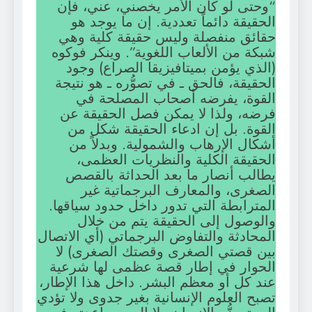
“وحتى لو كان الأمر يخصني، عني، فإن
الحقيقة دائماً تعددية. إن ما يوجد هو
حقائق منفصلة وليس حقيقة كلية وهي
شبكة من الألعاب اللغوية”. وينكر فوكوه
(الذي يؤمن بميتافيزيقا الصراع) وجود
الحقيقة، فالحق ـ في تصوُّره ـ هو نتيجة
القوة، يفرضه أصحاب المصلحة في
فرضه، ولذا لا يمكن فصل الحقيقة عن
القوة. بل إن ادعاء الحقيقة شكل من
أشكال الإرهاب والشمولية. وبدلاً من
الحقيقة الكلية والنظريات العظمى،
يطالب أنصار ما بعد الحداثة بالقصص
الصغرى، والمعارف البرجماتية غير
المترابطة التي تدور داخل حدود سياقها.
والوصول إلى الحقيقة يتم من خلال
المحادثة والتفاوض البرجماتي (أي الاتصال
بين قصتي الصغرى وقصتك الصغرى) لا
الحوار في إطار قصة عظمى لها شرعية
عند كل أو معظم البشر. داخل هذا الإطار،
تصبح العلوم الإنسانية بغير جدوى ولا تؤدي