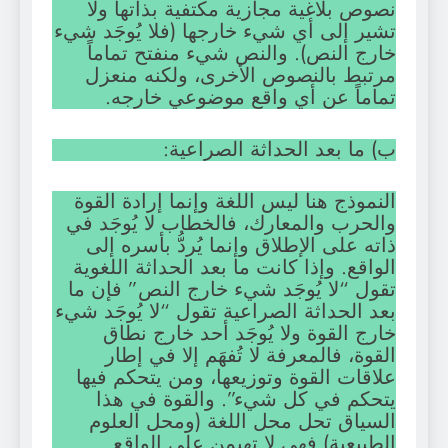
نصوص بلاغية مجازية مكتفية بذاتها ولا
تشير إلى أي شيء خارجها (فلا يُوجَد شيء
خارج النص). والنص شيء منفتح تماماً
مرتبط بالنصوص الأخرى، ولكنه منعزل
تماماً عن أي واقع موضوعي خارجه.
ب) ما بعد الحداثة الصراعية:
النموذج هنا ليس اللغة وإنما إرادة القوة
والحرب والمعارك، فالخطاب لا يُوجَد في
ذاته على الإطلاق وإنما يُردُّ بأسره إلى
الواقع. وإذا كانت ما بعد الحداثة اللغوية
تقول “لا يُوجَد شيء خارج النص” فإن ما
بعد الحداثة الصراعية تقول “لا يُوجَد شيء
خارج القوة ولا يُوجَد أحد خارج نطاق
القوة، فالمعرفة لا تُفهَم إلا في إطار
علاقات القوة وتوزيعها، ومن يتحكم فيها
يتحكم في كل شيء”. والقوة في هذا
السياق تحل محل اللغة (ومحل العلوم
الطبيعية) فهي لا تهيمن على الواقع