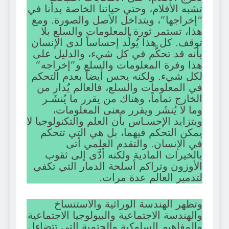
تشبه الأفلام، وحتي حياتنا الخاصة بدأنا في
“إخراجها”، ويتداخل الأصل والصورة. ومع
هذا، تستمر ثورة المعلومات والسلع بلا
توقف. كل هذا يُولِّد إحساساً لدى الإنسان
بأنه قد تحكَّم في كل شيء، والدليل على
هذا وفرة المعلومات والسلع و”إخراجه”
لكل شيء. ولكنه يحس أيضاً بعدم التحكم
في المعلومات والسلع، فالعالم يُدار من
الخارج تماماً، وهناك من يقرر ما يُنشَـر
وما لا يُنشَر ويقرر معنى المعلومات،
ويتزايد الإحسـاس بأن العلم والتكنولوجيا لا
يمكن التحكم فيهما، بل هي التي تتحكم
في الإنسان. والتقدم العلمي أتى
بالخيرات المادية ولكنه أدَّى إلى ثقوب
الأوزون وتراكم أسلحة الدمار التي تكفي
لتدمير العالم عدة مرات.
وتظهر الهندسة الوراثية والاستنساخ
والهندسة الاجتماعية والبيولوجيا الاجتماعية
والمفاهيم السلوكية والحتمية التي تتضاءل