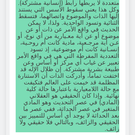
متعددة لا يربطها رابط (إنسانية مشتركة).
وكل هذا يعني سقوط الأسس التي يستند
إليها الذات والموضوع واتصالهما، فتسقط
الثنائية وتسود الواحدية. ولذا، لا يمكن
الحديث في واقع الأمر عن ذات أو عن
موضوع أو عن أية معـيارية من أي نوع، أو
عـن أية مرجـعية، مادية كانت أم روحـية،
إنسـانية كانت أم موضوعية، إذ تسود
التعددية المفرطة التي هي في واقع الأمر
تعبير عن غياب أي مركز أو أساس وعن
طبيعة بشرية مشتركة. إن ظلال الإله قد
اختفت تماماً، وأدركت الذات أن الاستنارة
المظلمة قد خيمت على العالم فتكيفت
مع حالة اللامعيارية باعتبارها حالة كلية
نهائية. وإذا كان الحقيقي هو العقلاني
(المادي) في عصر التحديث وهو المادي
المتغير في عصر الحداثة، ففي عصر ما
بعد الحداثة لا يوجد أي أساس للتمييز بين
الحقيقي والزائف، وبالتالي فلا حقيقي ولا
زائف.