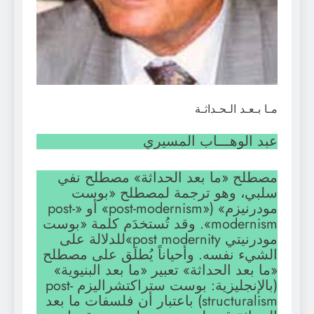
مـا بـعـد الـحـداثـة
عبد الوهـــاب المسيري
مصطلح «ما بعد الحداثة» مصطلح نفي
سلبي، وهو ترجمة لمصطلح «بوست
مودرنيزم» («post-modernism» أو «post-
modernism». وقد تُستخدَم كلمة «بوست
مودرنيتي post modernity»للدلالة على
الشيء نفسه. وأحياناً يُطلَق على مصطلح
«ما بعد الحداثة» تعبير «ما بعد البنيوية»
(بالإنجليزية: بوست ستراكتشراليزم post-
structuralism) باعتبار أن فلسفات ما بعد