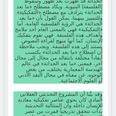
الحداثة قد ظهرت بعد ظهور وسقوط
(الفلسفة) البنيوية. ويكاد مصطلح «ما بعد
الحداثة» يترادف مع مصطلح «التفكيكية».
وللتمييز بينهما، يمكن القول بأن «ما بعد
الحداثة» هي الرؤية الفلسفية العامة، أما
«التفكيكية» فهي بالمعنى العام أحد ملامح
وأهداف هذه الفلسفة. فهي تقوم بتفكيك
الإنسان، كما أنها منهج لقراءة النصوص
يستند إلى هذه الفلسفة. ويجب ملاحظة
أن اصطلاح «ما بعد الحداثة» يكتسب
أبعاداً مختلفة بانتقاله من مجال إلى مجال
آخر، فمعنى «ما بعد الحداثة» في عالم
الهندسة المعمارية يختلف، من بعض
الوجوه، عن معناه في مجال النقد الأدبي
أو العلوم الاجتماعية.
وقد بيَّنا أن المشروع التحديثي العقلاني
المادي كان يحوي عناصر تفكيكية معادية
للإنسان داخله وأن المتتالية التحديثية
بدأت تتحقق تدريجياً فمرت من عصر