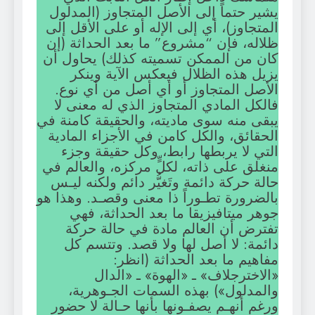
يشير حتماً إلى الأصل المتجاوز (المدلول
المتجاوز)، أي إلى الإله أو على الأقل إلى
ظلاله، فإن “مشروع” ما بعد الحداثة (إن
كان من الممكن تسميته كذلك) يحاول أن
يزيل هذه الظلال فيعكس الآية وينكر
الأصل المتجاوز أو أي أصل من أي نوع.
فالكل المادي المتجاوز الذي له معنى لا
يبقى منه سوى ماديته، والحقيقة كامنة في
الحقائق، والكل كامن في الأجزاء المادية
التي لا يربطها رابط، وكل حقيقة وجزء
منغلق على ذاته، لكلٍّ مركزه، والعالم في
حالة حركة دائمة وتَغيُّر دائم ولكنه ليـس
بالضرورة تطـوراً ذا معنى وقصـد. وهذا هو
جوهر ميتافيزيقا ما بعد الحداثة، فهي
تفترض أن العالم مادة في حالة حركة
دائمة: لا أصل لها ولا قصد. وتتسم كل
مفاهيم ما بعد الحداثة (انظر:
«الاخترجلاف» ـ «الهوة» ـ «الدال
والمدلول») بهذه السمات الجـوهرية،
ورغم أنهـم يصفـونها بأنها حـالة لا حضور