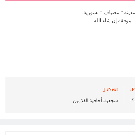
مدينة ” مصياف ” بسورية.
. موفقة إن شاء الله.
Next:
P
ى؟!
سجعية: أَحافيةَ القَدَمينِ ..