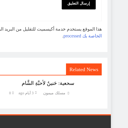
هذا الموقع يستخدم خدمة أكيسميت للتقليل من البريد ا
الخاصة بك processed
.
Related News
سحعية: حَنينٌ لأحبَّةِ الشَّام
مسلك ميمون
3 أيام ago
0