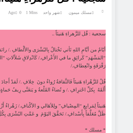
مسلك ميمون
شهر واحد Ago
1 Mins
0
سجعية : قُل للزَّهراءِ هَنيئاً ..
أيّامٌ من أيَّامِ اللهِ تَأتي تَخْتالُ بِالبُشْرَى والألْطافِ ./ 
“المَشْهَدِ” كَرائِقِ ما في الأَعْرافِ./ كَانْدِلاقِ شَلاّلاتِ “الز
رَقْرَقَةٍ وانْعِطافِ./
قُلْ للزَّهْراءِ هَنيئاً فَالثَّقافةُ رُواءٌ دونَ خِلافِ ./ لَقدْ أَجاد
أَلَقَهُ بِكلِّ احْترِافِ ./ و تُضاءُ القَلْعةُ و يَتغَنَّى رِيفُ حَما
هَنيئاً لِمَرابِعِ “المِِصْيافِ” ولِلأهَالي و الأكْنافِ./ زَهْراءُ أَزْهَرَت
ظَلَّ مُعَلَّقاً بِأَسْدافِ./ تَحَقَّقَ اليَوْمَ و عَمَّتِ البُشْرَى بِكُلَ
* مسلك *