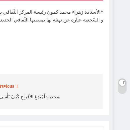
*الأستاذة زهراء محمد كمون رئيسة المركز الثّقافي ب
و السّجعية عبارة عن تهنئة لها بمنصبها الثّقافي الجديد 
revious:
تصفّح
المقالات
سحعية: أَمُبْدِعَ الأفْراحِ كَيْفَ تَأْسَ