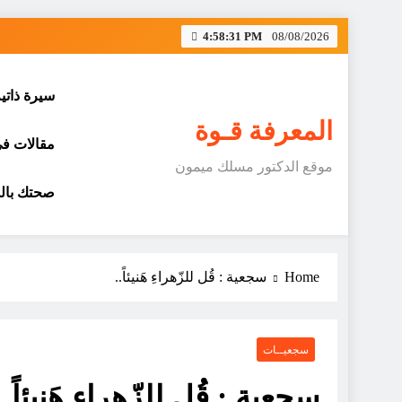
Skip
4:58:31 PM
08/08/2026
to
content
سيرة ذاتي
المعرفة قـوة
مقالات في 
موقع الدكتور مسلك ميمون
صحتك بالد
Home
سجعية : قُل للزّهراءِ هَنيئاً..
سجعيــات
سجعية : قُل للزّهراءِ هَنيئاً..