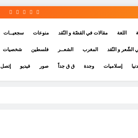
ة
اللغة
مقالات في القصّة و النّقد
منوعات
سجعيــات
الشّعر و النّقد
المغرب
الشعــر
فلسطين
شخصيات
نيا
إسلاميات
وجدة
ق ق جداً
صور
فيديو
إتصل ب