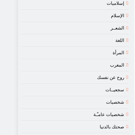
إسلاميات
الإسلام
الشعــر
اللغة
المرأة
المغرب
روح عن نفسك
سجعيــات
شخصيات
شخصيات عامـّـة
صحتك بالدنيا