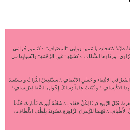
رائقةٌ طيِّبةُ كَنَفحاتِ ياسَمينِ رَوابي “المِصْيافِ” ./ كَنَسيمِ خُزامَى
َّاوي” ورَذَاذِها الشَّفّافِ ./ كَشَهْدِ “عَينِ الرَّحْمَةِ” وانْسِيابِها في
َ القَدَرُ في الانْتِقاءِ و حُسْنِ الانْصافِ ./ سَيَنْتَعِشُ التُّراثُ و يَستَعيدُ
ةٍ بِذا الاكْتِشافِ ./ و تُبْعَثُ عِلماً رَسائلُ إِخْوانِ الصَّفا لِلارْتِشافِ./
ْ قََبْلَ الرَّبيعِ دَرْءًا لِكُلِّ جَفَافِ ./ شُعْلَةٌ أُنِيرَتْ فَأَنارَتْ حُلْماً
ّ الأَطْيافِ ./ فَهَنيئاً للزَّهْراءِ الزَّاهِرَةِ مَصُونَةً بِلُطْفِ الأَلْطَافِ./