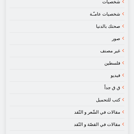
شخصيات
شخصيات عامـّـة
صحتك بالدنيا
صور
غير مصنف
فلسطين
فيديو
ق ق جداً
كتب للتحميل
مقالات في الشّعر و النّقد
مقالات في القصّة و النّقد