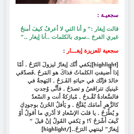
سجعيـة :
قالت إيغار :” و أنا التي لا أعرفُ كيفَ أمنحُ
غيري الفرحَ ..سوى بالكلمات ..أنا إيغار ..”
سجعية للعزيزة إيغـــار
:
[highlight]يَكفي أنّك إيغارُ ليزولَ التَرَحُ . أمّا
إذا أُضيفتِ الكلماتُ فذاكَ هو المَرحُ .فَصدّقي
خالدَ فإنّك في حياتهِ الفَـرَحُ . البَهجةُ في
عَينيكِ تتراقصُ و تصدَحُ . فأنَّى وُجدتِ
فالسَّعادةُ تُقْـدحُ . مُبارَكةٌ أنت و السّعدُُ
كالزَّهرِ أمامَك يُفَتَّحُ . و يَأفلُ الحُزنُ بوجودِكِ
و يُطْرَحُ . يا قلبَ الإسْعادِ لا أدْري ما أقولُ أوْ
كَيفَ أشْرَحُ ؟! و يَكفي القَولُ إنْ
قيلَ ”
إيغارُ” لينتهي الترَحُ..
[/highlight]