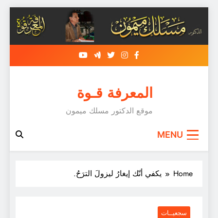
Skip
to
content
المعرفة قـوة
موقع الدكتور مسلك ميمون
MENU
Home
يكفي أنّك إيغارُ ليزولَ الترَحُ.
سجعيــات