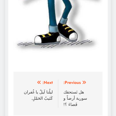
تصفّح
Next:
Previous:
المقالات
هل نَستحقك
ليلُنا لَيلٌ يا غُفران
سورية أرضاً و
كَئيبُ الحَمْلِ.
فَضاءَ ؟!