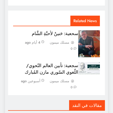
Related News
سحعية: حَنينٌ لأحبَّةِ الشَّام
مسلك ميمون
4 أيام ago
0
سجعية: تأبين العالم النّحوي/
اللّغوي السّوري مازن المُبارك
مسلك ميمون
أسبوعين ago
0
مقالات في النقد