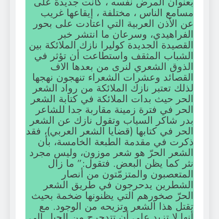
بعنوان المرض نفسه ، كانت جديدة على
مسامع الناس ، مختلفة ، إيقاعها غريب
عن الأذن العربية التي اعتادت على بحور
الفراهيدي، وسرعان ما انتشر خبر
القصيدة الجديدة كوليرا نازك الملائكة بين
الشباب المثقف واستطاعت أن تؤثر في
الذوق الشعري لنرى من بعدها الاف
القصائد وعشرات الشعراء تنهجون نهجها
لذلك تعتبر نازك الملائكة من رواد الشعر
الحر حيث بدات الملائكة في كتابة الشعر
الحر في فترة زمينة مقاربة جدا للشاعر
بدر شاكر السياب وتقول نازك عن الشعر
الحر في كتابها (قضايا الشعر العربي)، فقد
ذكرت في مقدمة الطبعة الخامسة، بأن
الشعر الحرّ هو شعر موزون، وليس مجرد
نثر كما يظن البعض. فتقول:” ما زال
المتعصبون والمتزمّتون من أنصار
الشطرين يدحرجون في طريق الشعر
الحرّ صخورهم التي يظنونها ضخمة بحيث
تقتل هذا الشعر وتزيحه من الوجود. مع
أنها لا تزيد على أن تتدحرج من الجبل إلى