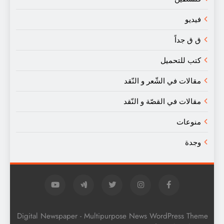
فيديو
ق ق جداً
كتب للتحميل
مقالات في الشّعر و النّقد
مقالات في القصّة و النّقد
منوعات
وجدة
Digital Newspaper - Multipurpose News WordPress Theme