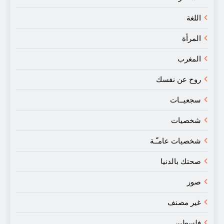
اللغة
المرأة
المغرب
روح عن نفسك
سجعيــات
شخصيات
شخصيات عامـّـة
صحتك بالدنيا
صور
غير مصنف
فلسطين