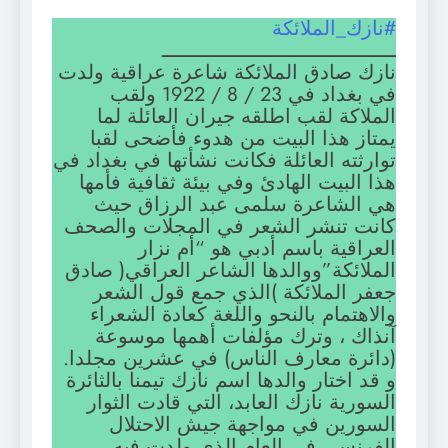
#نازك_الملائكة
ـــــــــــــــــــــــــــــــــــــــ
نازك صادق الملائكة شاعرة عراقية ولدت
في بغداد في 23 / 8 / 1922 ولقب
الملاكة لقب اطلقه جيران العائلة لما
يمتاز هذا البيت من هدوء فأضحى لقبا
توارثته العائلة فكانت نشأتها في بغداد في
هذا البيت الهادئ وفي بيئة ثقافية فأمها
هي الشاعرة سلمى عبد الرزاق حيث
كانت تنشر الشعر في المجلات والصحف
العراقية باسم أدبي هو “أم نزار
الملائكة”ووالدها الشاعر العراقي( صادق
جعفر الملائكة )الذي جمع قول الشعر
والاهتمام بالنحو واللغة كعادة الشعراء
آنذاك ، وترك مؤلفات أهمها موسوعة
(دائرة معارف الناس) في عشرين مجلدا.
و قد اختار والدها اسم نازك تيمنا بالثائرة
السورية نازك العابد، التي قادت الثوار
السورين في مواجهة جيش الاحتلال
الفرنسي في العام الذي ولدت فيه