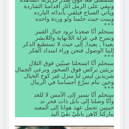
ونبقي على الرمل آثار أقدامنا الشاردة
ويأتي الصباح فيلقي بأندائه البارده
وينبت حيث حلمنا ولو وردة واحده
***
سنحلم أنّا صعدنا نرود جبال القمر
ونمرح في عزلة اللانهاية واللابشر
بعيدا , بعيدا, إلى حيث لا تستطيع الذكر
إلينا الوصول فنحن وراء امتداد الفكر
***
سنحلم أنّا استحلنا صبيّين فوق التلال
بريئين نركض فوق الصخور ونرعى الجمال
شريدين ليس لنا منزل غير كوخ الخيال
وحين ننام نمرّغ أجسامنا في الرمال
***
سنحلم أنّا نسير إلى الأمس لا للغد
وأنّا وصلنا إلى بابل ذات فجر ند
حبيبين نحمل عهد هوانا إلى المعبد
يباركنا كاهن بابليّ نقيّ اليد