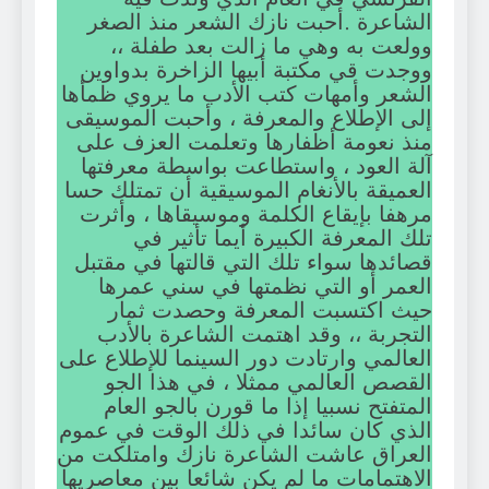
الشاعرة .أحبت نازك الشعر منذ الصغر
وولعت به وهي ما زالت بعد طفلة ،،
ووجدت قي مكتبة أبيها الزاخرة بدواوين
الشعر وأمهات كتب الأدب ما يروي ظمأها
إلى الإطلاع والمعرفة ، وأحبت الموسيقى
منذ نعومة أظفارها وتعلمت العزف على
آلة العود ، واستطاعت بواسطة معرفتها
العميقة بالأنغام الموسيقية أن تمتلك حسا
مرهفا بإيقاع الكلمة وموسيقاها ، وأثرت
تلك المعرفة الكبيرة أيما تأثير في
قصائدها سواء تلك التي قالتها في مقتبل
العمر أو التي نظمتها في سني عمرها
حيث اكتسبت المعرفة وحصدت ثمار
التجربة ،، وقد اهتمت الشاعرة بالأدب
العالمي وارتادت دور السينما للإطلاع على
القصص العالمي ممثلا ، في هذا الجو
المتفتح نسبيا إذا ما قورن بالجو العام
الذي كان سائدا في ذلك الوقت في عموم
العراق عاشت الشاعرة نازك وامتلكت من
الاهتمامات ما لم يكن شائعا بين معاصريها