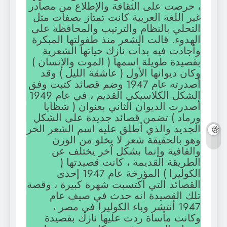
، حرصت على الثقافة والإطلاع من مصادر
غير اللغة العربية كانت تمتاز بصفات مثل
التحلي بالنظام والترتيب والمحافظة على
الهدوء. قالت الشعر منذ طفولتها المبكرة
وأجادت فيه بدأت نازك حياتها الشعرية
بقصيدة طويلة اسمها ( الموت والإنسان )
وكان ديوانها الأول ( عاشقة الليل ) وقد
أصدرته عام 1947 وضم قصائد كتبت وفق
الشكل الكلاسيكي القديم ، في عام 1949
أصدرت الديوان الثاني بعنوان ( شظايا
ورماد ) تضمن قصائد جديدة على الشكل
الجديد والذي أطلق عليه اسم الشعر الحر
وهو بالحقيقة شعر لا يخلو من الوزن
والقافية وإنما بشكل آخر يختلف عن
الطريقة القديمة ، كانت قصيدتها (
الكوليرا ) المؤرخة عام 1947 إحدى
القصائد التي اكتسبت شهرة كبيرة ، وقصة
تلك القصيدة انه حدث في صيف عام
1947 أنتشر وباء الكوليرا في مصر ،
وكانت مأساة ردت عليها نازك بقصيدة