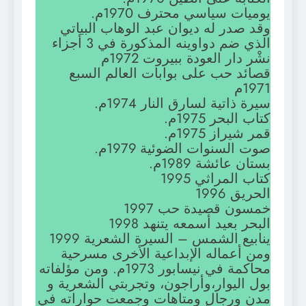
يوميات سياسي محترف 1970م.
وقد صدر له ديوان عبد الوهاب البياتي
الذي ضم دواوينه المذكورة في 3 أجزاء
نشْر دار العودة ببيروت 1972م
قصائد حب على بوابات العالم السبع
1971م
سيرة ذاتية لسارق النار 1974م.
كتاب البحر 1975م.
قمر شيراز 1975م.
صوت السنوات الضوئية 1979م.
بستان عائشة 1989م.
كتاب المراثي 1995
الحريق 1996
خمسون قصيدة حب 1997
البحر بعيد أسمعه يتنهد 1998
ينابيع الشمس – السيرة الشعرية 1999
ومن أعماله الإبداعية الأخرى مسرحية
محاكمة في نيسابور 1973م. ومن مؤلفاته
بول اليوار،وأراجون، وتجربتي الشعرية و
مدن ورجال ومتاهات وجمعت حواراته في