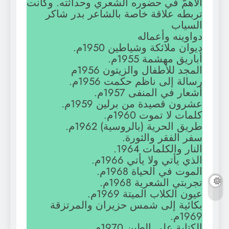
الأهمّ في حضوره الشعري وحداثته. وكانت
تربطه علاقة خاصة بالشاعر بدر شاكر
السياب
دواوينه وأعماله
ديوان ملائكة وشياطين 1950م.
أباريق مهشمة 1955م.
المجد للأطفال والزيتون 1956م
رسالة إلى ناظم حكمت 1956م.
أشعار في المنفى 1957م.
عشرون قصيدة من برلين 1959م.
كلمات لا تموت 1960م.
طريق الحرية (بالروسية) 1962م.
سفر الفقر والثورة.
النار والكلمات 1964.
الذي يأتي ولا يأتي 1966م.
الموت في الحياة 1968م.
تجربتي الشعرية 1968م.
عيون الكلاب الميتة 1969م.
بكائية إلى شمس حزيران والمرتزقة
1969م.
الكتابة على الطين 1970م.