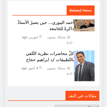
Related News
أحمد اليبوري… حين يصيرُ الأستاذُ
ذاكرةً للجَامعة
مسلك ميمون
شهرين ago
0
كلّ محاضرات نظرية التّلقي
بالتّطبيقات /د ابراهيم حجاج
مسلك ميمون
4 أشهر ago
0
مقالات في النقد