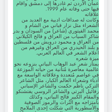
عمان الأردن ثم غادرها إلى دمشق واقام
فيها حتى وفاته عام 1999.
علاقاته
وكانت له صداقات ادبية مع العديد من
الشعراء مثل نزار قباني من الشام و
محمد الفيتوري (شاعر) من السودان و بدر
شاكر السياب من العراق و فالح الكيلاني
من العراق و محمود درويش من فلسطين
و بلند الحيدري من العراق وغيرهم من
اعلام الشعر في العالم العربي.
ميزة شعره
يمتاز شعر عبد الوهاب البياتي بنزوعه نحو
عالمية معاصرة مُتأنية من حياته الموزعة
في عواصم مُتعددة وعلاقاته الواسعة مع
أدباء وشعراء العالم الكبار، مثل الشاعر
التركي ناظم حكمت والشاعر الإسباني
رفائيل ألبرتي والشاعر الروسي يفتشنكو
والمقام الكبير فالح البياتي، وكذلك
بامتزاجه مع التُراث والرموز الصوفية
والأسطورية التي شكلت إحدى الملامح