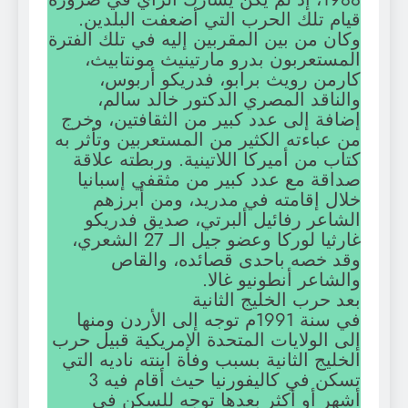
قيام تلك الحرب التي أضعفت البلدين.
وكان من بين المقربين إليه في تلك الفترة
المستعربون بدرو مارتينيث مونتابيث،
كارمن رويث برابو، فدريكو أربوس،
والناقد المصري الدكتور خالد سالم،
إضافة إلى عدد كبير من الثقافتين، وخرج
من عباءته الكثير من المستعربين وتأثر به
كتاب من أميركا اللاتينية. وربطته علاقة
صداقة مع عدد كبير من مثقفي إسبانيا
خلال إقامته في مدريد، ومن أبرزهم
الشاعر رفائيل ألبرتي، صديق فدريكو
غارثيا لوركا وعضو جيل الـ 27 الشعري،
وقد خصه باحدى قصائده، والقاص
والشاعر أنطونيو غالا.
بعد حرب الخليج الثانية
في سنة 1991م توجه إلى الأردن ومنها
إلى الولايات المتحدة الإمريكية قبيل حرب
الخليج الثانية بسبب وفاة ابنته ناديه التي
تسكن في كاليفورنيا حيث أقام فيه 3
أشهر أو أكثر بعدها توجه للسكن في