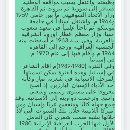
وظيفته، واعتقل بسبب مواقفه الوطنية.
فسافر إلى سورية ثم بيروت ثم القاهرة.
وزار الاتحاد السوفييتي ما بين عامي 1959
و1964 م، واشتغل أستاذاً في جامعة
موسكو، ثم باحثاً علمياً في معهد شعوب
آسيا، وزار معظم أقطار أوروبا الشرقية
والغربية. وفي سنة 1963 م أسقطت منه
الجنسية العراقية، ورجع إلى القاهرة
1964 م وأقام فيها إلى عام 1970 م.
في إسبانيا
وفي الفترة (1980-1989)م أقام الشاعر
في إسبانيا, وهذه الفترة يمكن تسميتها
المرحلة الأسبانية في شعره, صار وكأنه
أحد الأدباء الإسبان البارزين, إذ أصبح
معروفا على مستوى رسمي وشعبي
واسع, وترجمت دواوينه إلى الإسبانية. وقد
جمع حوله كتابًا ومثقفين عربًا وإسبان ومن
أميركا اللاتينية خلال تلك السنوات التي لاذ
خلالها بشبه صمت شعري كان العامل
الأول فيها الحرب العراقية الإيرانية 1980-
1988، إذ لم يكن يشارك الرأي في ضرورة