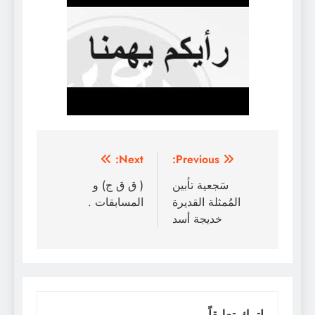
تصفّح
Next:
Previous:
المقالات
سَجعية تأبين
( ق ق ج) و
المُمثلة القديرة
المسابقات .
خديجة أسد