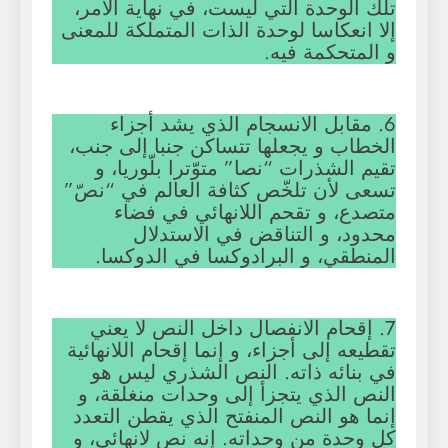
تلك الوحدة التي ليست، في نهاية الأمر،
إلا انعكاسا لوحدة الذات المتملكة للمعنى
و المتحكمة فيه.
6. مقابل الانسجام الذي يشد أجزاء
الخطاب و يجعلها تتساكن جنبا إلى جنب،
تقيم الشذرات “نصا” متوّترا بلّوريا، و
تسعى لأن تلخّص كثافة العالم في “نصّ”
متصدع، و تقحم اللانهائي في فضاء
محدود، و التناقض في الاستدلال
المنطقي، و البرادوكسا في الدوكسا.
7. إقحام الانفصال داخل النص لا يعني
تقطيعه إلى أجزاء، و إنما إقحام اللانهائية
في بنائه ذاته. النص الشذري ليس هو
النص الذي يتجزأ إلى وحدات منغلقة، و
إنما هو النص المنفتح الذي يقطن التعدد
كل وحدة من وحداته. إنه نص لانهائي، و