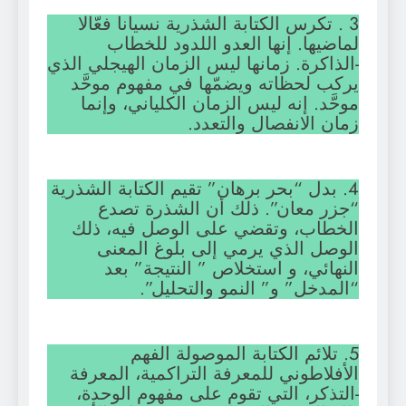
3 . تكرس الكتابة الشذرية نسيانا فعّالا
لماضيها. إنها العدو اللدود للخطاب
-الذاكرة. زمانها ليس الزمان الهيجلي الذي
يركب لحظاته ويضمّها في مفهوم موحَّد
موحَّد. إنه ليس الزمان الكلياني، وإنما
زمان الانفصال والتعدد.
4. بدل “بحر برهان” تقيم الكتابة الشذرية
“جزر معان”. ذلك أن الشذرة تصدع
الخطاب، وتقضي على الوصل فيه، ذلك
الوصل الذي يرمي إلى بلوغ المعنى
النهائي، و استخلاص ” النتيجة” بعد
“المدخل” و” النمو والتحليل”.
5. تلائم الكتابة الموصولة الفهم
الأفلاطوني للمعرفة التراكمية، المعرفة
-التذكر، التي تقوم على مفهوم الوحدة،