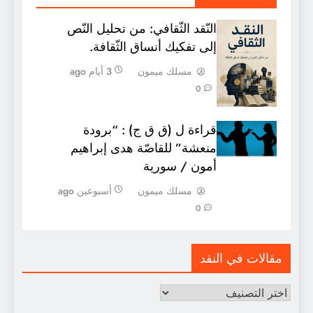
النّقد الثّقافي: من تحليل النّص
إلى تفكيك أنساق الثّقافة.
مسلك ميمون
3 أيام ago
0
قراءة ل (ق ق ج) : “برودة
منعشة” للقاصّة هدى إبراهيم
أمون / سورية
مسلك ميمون
أسبوعين ago
0
مقالات في النقد
مقالات
في