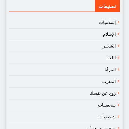
النقد
تصنيفات
إسلاميات
الإسلام
الشعــر
اللغة
المرأة
المغرب
روح عن نفسك
سجعيــات
شخصيات
شخصيات عامـّـة