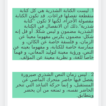
1. ليست الكتابة الشذرية هي كل كتابة
متقطعة تفصلها فراغات. قد تكون الكتابة
مفصولة الأجزاء، لكنها لا تكون “كتابة
شذرية”.ذلك أن الانفصال في الكتابة
الشذرية مضمون و ليس شكلا. أو قل إنه
شكل- مضمون يكرس مفهوما معينا عن
الزمان، و فلسفة خاصة عن الكائن، و
ممارسة خاصة للكتابة، و مفهوما بعينه عن
النص، ورؤية معينة لتوليد المعاني، و فهما
خاصا للغة، و نظرية معينة عن المؤلف.
2 .
ليس زمان النص الشذري صيرورة
يفصل فيها حاضر متحرك الماضي عن
المستقبل، و إنما حركة التباعد التي تنخر
الحاضر نفسه، و تمنعه من أن يحضر
ويتطابق.