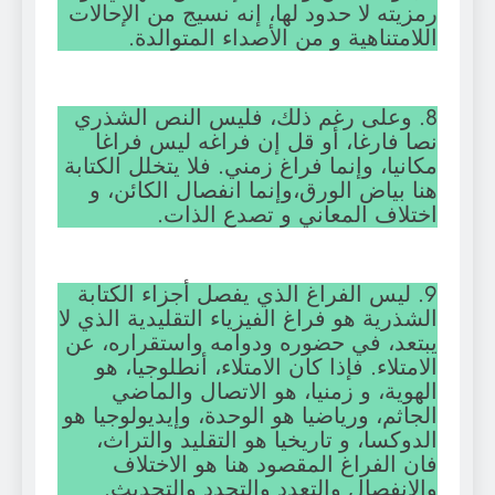
رمزيته لا حدود لها، إنه نسيج من الإحالات
اللامتناهية و من الأصداء المتوالدة.
8. وعلى رغم ذلك، فليس النص الشذري
نصا فارغا، أو قل إن فراغه ليس فراغا
مكانيا، وإنما فراغ زمني. فلا يتخلل الكتابة
هنا بياض الورق،وإنما انفصال الكائن، و
اختلاف المعاني و تصدع الذات.
9. ليس الفراغ الذي يفصل أجزاء الكتابة
الشذرية هو فراغ الفيزياء التقليدية الذي لا
يبتعد، في حضوره ودوامه واستقراره، عن
الامتلاء. فإذا كان الامتلاء، أنطلوجيا، هو
الهوية، و زمنيا، هو الاتصال والماضي
الجاثم، ورياضيا هو الوحدة، وإيديولوجيا هو
الدوكسا، و تاريخيا هو التقليد والتراث،
فان الفراغ المقصود هنا هو الاختلاف
والانفصال والتعدد والتجدد والتحديث.