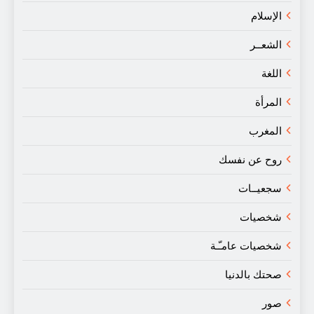
الإسلام
الشعــر
اللغة
المرأة
المغرب
روح عن نفسك
سجعيــات
شخصيات
شخصيات عامـّـة
صحتك بالدنيا
صور