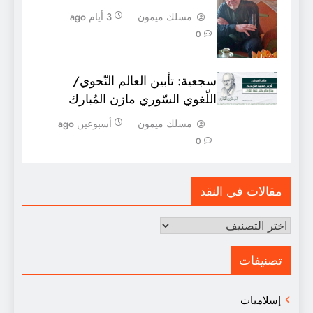
مسلك ميمون
3 أيام ago
0
سجعية: تأبين العالم النّحوي/
اللّغوي السّوري مازن المُبارك
مسلك ميمون
أسبوعين ago
0
مقالات في النقد
مقالات
في
النقد
تصنيفات
إسلاميات