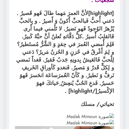
سجعيات :
[highlight]لأنَّ العمرَ مَهما طالَ فَهو قَصيرُ .
دَعني أُحبُّ فَبالحبِّ أَكونُ وَ أَصيرُ . و بِالحبِّ
يُزْهرُ الوُجودُ فَهو نَضيرُ. لا تَلُمني فيما أَرى
فَالقلبُ أًسيرُ .كلُّ دَقَّاتهِ تُعلنُ أنَّ حبَّهُ كَبيرُ.
فَلِمَ أُمضي العُمرَ في حِقدٍ وَ الشَّرُّ مُستَطيرُ؟
و لِمَ أَغْرقُ في حُزنٍ وَ الحُزنُ مَريرُ؟ دَعني
لِلْحبِّ فَالعَيشُ بِدونِهِ جَدبٌ فَقيرُ. فَغداً نَمضي
و لِكلٍّ قَدرٌ وَ مَصيرُ. فَنغدو كَأوراقِ الخَريفِ
نَرفُّ وَ نَطيرُ. و كَأنّ العُمرَساعَة انحَسرَ فَهوَ
حَسيرُ. فَدعِ الحُبَّ يُنعِشُ ِحَياتكَ فهوَ
الإكْسيرُ[/highlight] .
تحياتي/ مسلك