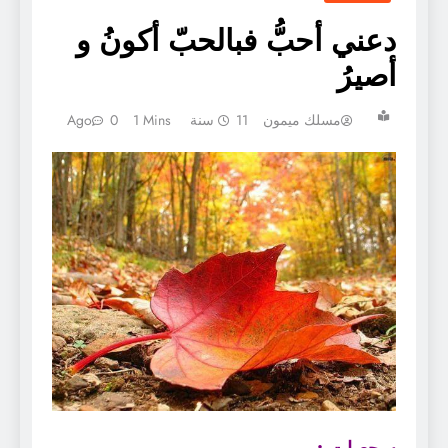
دعني أحبُّ فبالحبّ أكونُ و
أصيرُ
مسلك ميمون
11 سنة Ago
1 Mins
0