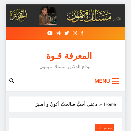
Skip
to
content
المعرفة قـوة
موقع الدكتور مسلك ميمون
MENU
Home
دعني أحبُّ فبالحبّ أكونُ و أصيرُ
سجعيــات