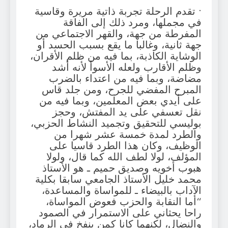
• تقدم الرحلة تجربة ذاتية مريرة وقاسية
في مجملها، ومرد ذلك إلى الفاقة
المفرطة من جهة، والقهر الاجتماعي من
جهة ثانية، وغالبا ما يقع بسبب الحسد أو
الوشاية الكاذبة، بما فيه من ظلم الأقران،
وظلم الأقارب ولعله الأسوأ لأنه أشد
مضاضة، وبما فيه من اعتداء بالضرب
المبرح المفضي للجرح، ومن جلد قاس
على أيدي بعض المعلمين، وبما فيه من
نقل تعسفي على يد المفتش، وحجز
بوليسي للتحقيق وتجميد النشاط الحزبي،
والطرد لمدة خمسة عشر شهرا من
الوظيف، وكان هذا الطرد قاسيا على
المؤلف، لولا لطف الله كما قال، ولولا
هبوب أخويه وصديق حميم ـ هو الأستاذ
محمد خليل الأستاذ الجامعي سابقا بكلية
الآداب بالبيضاء ـ للمواساة والمساعدة،
“أما النقابة والحزب فعوض المواساة،
راحا يحثاني على الاستمرار في الصمود
والنضال، لكنهما كانا كمن ينفخ في الرماد،