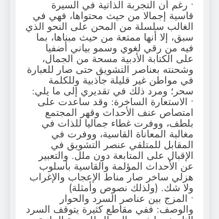
• رغم أن التجربة الذاتية في السيرة
قاسية إجمالا من حيث محتواها، فهي في
الغالب سلسلة من المحن على النحو الذي
سبق، إلا أنها ممتعة من حيث مبناها، بما
فيه من رقي لغوي وسمو بياني أضفيا
على الكتابة الأدبية مسحة من الجمال،
وشحنته بعناصر التشويق حتى صار للعبارة
في مواطن غير قليلة جاذبية وللكلمة
سحر؛ ومرد ذلك في تقديري إلى ما يلي:
• الاستعارة الساخرة: وقد ساعدت على
امتصاص عنف الأحداث وقهر المجتمع
بلطف، ووفرت غطاء جماليا للذات في
مغالبة المعاناة القاسية، ووفرت في
المقابل للمتلقي عنصر التشويق في
الإقبال على المتابعة دون ملل. والتعبير
عن الأحداث المؤلمة والقاسية بأسلوب
هزلي ساخر صار مناط الإعجاب والإغراب
ولا شك. (ولذلك نصوص وأمثلة)
• المزج بين عناصر السرد والحوار
والوصف: ففي مقاطع كثيرة يتوقف السرد