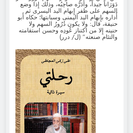
دَوَرَاناً جيداً، وأَدَرَّه صاحِبُه، وذلك إِذا وضع
السهم على ظفر إِبهام اليد اليسرى ثم
أَداره بإِبهام اليد اليمنى وسبابتها؛ حكاه أَبو
حنيفة، قال: ولا يكون دُرُورُ السهم ولا
حنينه إِلا من اكتناز عُودِه وحسن استقامته
والتئام صنعته” (ل/ درر)