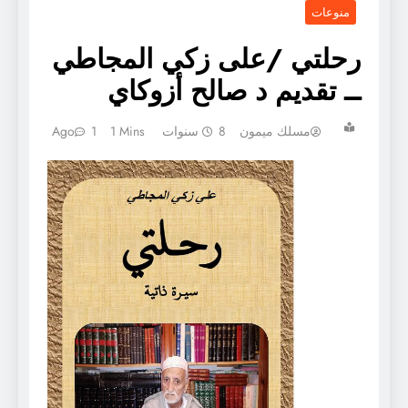
منوعات
رحلتي /على زكي المجاطي
ــ تقديم د صالح أزوكاي
مسلك ميمون
8 سنوات Ago
1 Mins
1