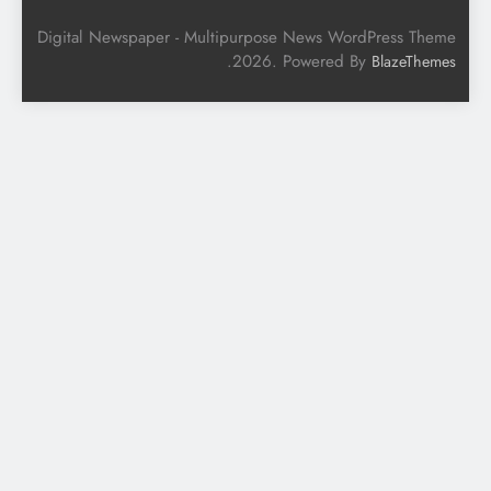
Digital Newspaper - Multipurpose News WordPress Theme
.
2026. Powered By
BlazeThemes