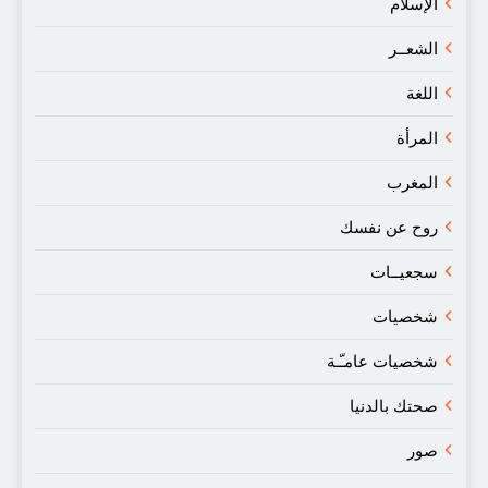
الإسلام
الشعــر
اللغة
المرأة
المغرب
روح عن نفسك
سجعيــات
شخصيات
شخصيات عامـّـة
صحتك بالدنيا
صور