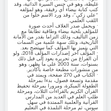
غليظة، وهو في جنس السيرة الذاتية، وقد
كتب كتابة بيضاء أي رقيقة، وهو لمؤلفه
“علي زكي”، وقد ورد الاسم خلوا من
اللقب العلمي.
• ويحمل صدر الغلاف أحدث صورة
للمؤلف بلحية بيضاء وطاقية تطابقا مع
زمن التأليف، وذلك التزاما بقدر من الأمانة
التاريخية، وتلك سمة علمية من السمات
التي يتميز بها المؤلَّف كما سيتضح بعد.
• المؤلَّف آخر إصدارات المؤلِّف 2018، ولو
أن الفراغ من تحريره يعود إلى قبل ذلك
بسنوات، سنة 2003 على ما يظهر، وهو
من منشورات مطبعة خاصة بأكادير.
• الكتاب في 270 صفحة، ويمتد في
مقدمة وتسعة فصول، بدءا بمرحلة
الطفولة المبكرة، ومرورا بمرحلة تحفيظ
القرآن الكريم بالقراءات الثلاث، ومرحلة
طلب العلم في العديد من المدارس
القرآنية والعلمية الممتدة في سهل
سوس، ثم مرحلة التلمذة في التعليم