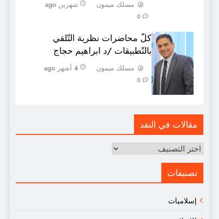
مسلك ميمون
شهرين ago
0
كلّ محاضرات نظرية التّلقي
بالتّطبيقات /د ابراهيم حجاج
مسلك ميمون
4 أشهر ago
0
مقالات في النقد
مقالات
في
النقد
تصنيفات
إسلاميات