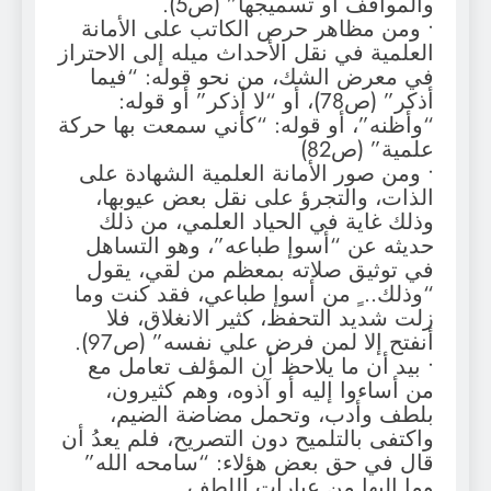
والمواقف أو تسميجها” (ص5).
• ومن مظاهر حرص الكاتب على الأمانة
العلمية في نقل الأحداث ميله إلى الاحتراز
في معرض الشك، من نحو قوله: “فيما
أذكر” (ص78)، أو “لا أذكر” أو قوله:
“وأظنه”، أو قوله: “كأني سمعت بها حركة
علمية” (ص82)
• ومن صور الأمانة العلمية الشهادة على
الذات، والتجرؤ على نقل بعض عيوبها،
وذلك غاية في الحياد العلمي، من ذلك
حديثه عن “أسوإ طباعه”، وهو التساهل
في توثيق صلاته بمعظم من لقي، يقول
“وذلك.. ٍ من أسوإ طباعي، فقد كنت وما
زلت شديد التحفظ، كثير الانغلاق، فلا
أنفتح إلا لمن فرض علي نفسه” (ص97).
• بيد أن ما يلاحظ أن المؤلف تعامل مع
من أساءوا إليه أو آذوه، وهم كثيرون،
بلطف وأدب، وتحمل مضاضة الضيم،
واكتفى بالتلميح دون التصريح، فلم يعدُ أن
قال في حق بعض هؤلاء: “سامحه الله”
وما إليها من عبارات اللطف.