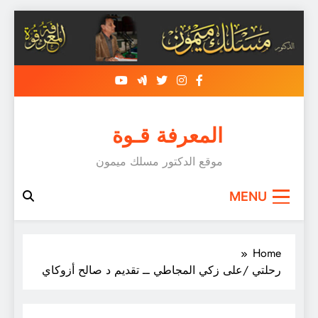
Sk
conte
المعرفة قـوة
موقع الدكتور مسلك ميمون
MENU
Home
رحلتي /على زكي المجاطي ــ تقديم د صالح أزوكاي