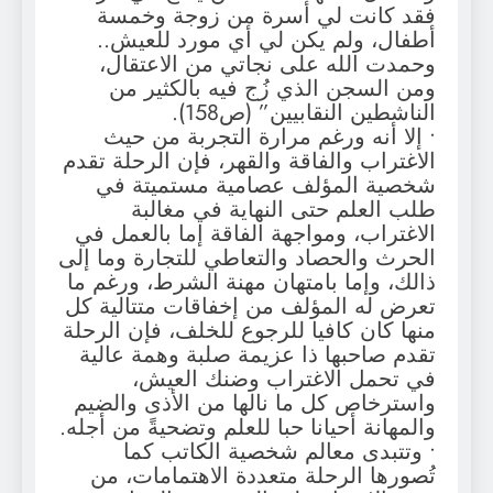
فقد كانت لي أسرة من زوجة وخمسة
أطفال، ولم يكن لي أي مورد للعيش..
وحمدت الله على نجاتي من الاعتقال،
ومن السجن الذي زُج فيه بالكثير من
الناشطين النقابيين” (ص158).
• إلا أنه ورغم مرارة التجربة من حيث
الاغتراب والفاقة والقهر، فإن الرحلة تقدم
شخصية المؤلف عصامية مستميتة في
طلب العلم حتى النهاية في مغالبة
الاغتراب، ومواجهة الفاقة إما بالعمل في
الحرث والحصاد والتعاطي للتجارة وما إلى
ذالك، وإما بامتهان مهنة الشرط، ورغم ما
تعرض له المؤلف من إخفاقات متتالية كل
منها كان كافيا للرجوع للخلف، فإن الرحلة
تقدم صاحبها ذا عزيمة صلبة وهمة عالية
في تحمل الاغتراب وضنك العيش،
واسترخاص كل ما نالها من الأذى والضيم
والمهانة أحيانا حبا للعلم وتضحيةً من أجله.
• وتتبدى معالم شخصية الكاتب كما
تُصورها الرحلة متعددة الاهتمامات، من