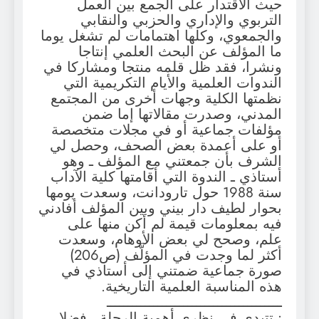
حيث الاقتدار على الجمع بين العمل
التربوي والإداري والحزبي والنقابي
والجمعوي، وكلها اهتمامات لم تشغل يوما
ما المؤلف عن البحث العلمي إنتاجا
ونشرا، فقد ظل قلمه منتجا ومشاركا في
الندوات العلمية والأيام التكريمية التي
نظمتها الكلية وجهات أخرى من المجتمع
المدني، وصدرت مقالاتها إما ضمن
مؤلفات جماعية أو في مجلات متخصصة
أو على أعمدة بعض الصحف، وحصل لي
الشرف بأن جمعتني مع المؤلف ـ وهو
أستاذي ـ الندوة التي أقامتها كلية الآداب
سنة 1988 حول تارودانت، وسعدت يومها
بحوار لطيف دار بيني وبين المؤلف أفادني
فيه بمعلومات قيمة لم أكن منها على
علم، وصحح لي بعض الأوهام، وسعدت
أكثر لما وجدت في المؤلَّف (ص206)
صورة جماعية ضمتني إلى أستاذي في
هذه المناسبة العلمية التاريخية.
ـــــــــــــــــــــــــــــــــــــــــ
• تتبدى في نظري أهمية الرحلة ـ فضلا