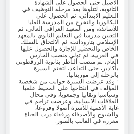
الأصيل حتى الحصول على الشهادة
الثانوية، لتتلوها بعد مرحلة التوظيف في
التعليم الابتدائي، ثم الحصول على
البكالوريا والتخرج من المدرسة العليا
للأساتذة، ومن المعهد العراقي العالي، ثم
التعيين مدرسا في التعليم الثانوي بالمعهد
الإسلامي بتارودانت، ثم الالتحاق بالسلك
الخاص والتحضير للإجازة والحصول عليها
في العربية، ثم تولي منصب الحارس
العام، ثم منصب الناظر بثانوية الزرقطوني
بأكادير، حتى التقاعد، لتختم السيرة
بالرحلة إلى موريتانيا.
• وقد عرضت السيرة جوانب من شخصية
المؤلف في انفتاحها على المحيط علميا
وسياسيا ونقابيا وجمعويا، وفي مجال
العلاقات الانسانية، وعرضت تراجم في
غاية الأهمية للأسرة أصولا وفروعا،
وللشيوخ والأصدقاء ورفقاء درب الحياة
معززة في الغالب بالصور.
ـــــــــــــــــــــــــــــــ