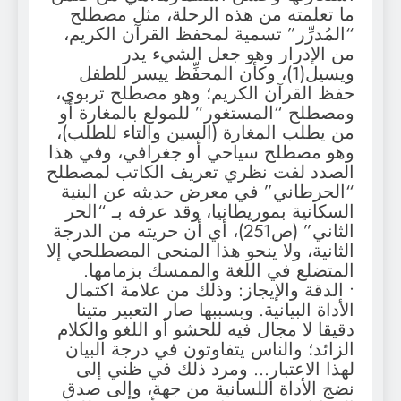
ما تعلمته من هذه الرحلة، مثل مصطلح
“المُدرِّر” تسمية لمحفظ القرآن الكريم،
من الإدرار وهو جعل الشيء يدر
ويسيل(1)، وكأن المحفِّظ ييسر للطفل
حفظ القرآن الكريم؛ وهو مصطلح تربوي،
ومصطلح “المستغور” للمولع بالمغارة أو
من يطلب المغارة (السين والتاء للطلب)،
وهو مصطلح سياحي أو جغرافي، وفي هذا
الصدد لفت نظري تعريف الكاتب لمصطلح
“الحرطاني” في معرض حديثه عن البنية
السكانية بموريطانيا، وقد عرفه بـ “الحر
الثاني” (ص251)، أي أن حريته من الدرجة
الثانية، ولا ينحو هذا المنحى المصطلحي إلا
المتضلع في اللغة والممسك بزمامها.
• الدقة والإيجاز: وذلك من علامة اكتمال
الأداة البيانية. وبسببها صار التعبير متينا
دقيقا لا مجال فيه للحشو أو اللغو والكلام
الزائد؛ والناس يتفاوتون في درجة البيان
لهذا الاعتبار… ومرد ذلك في ظني إلى
نضج الأداة اللسانية من جهة، وإلى صدق