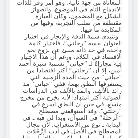
المعاناة من جهة ثانية، وهو أمر وفر للذات
الاندماج التام في الموضوع، وانصهارَ
الشكل مع المضمون، وكأن العبارة
مقتطفة من صلب التجربة، وفيها من
المكابدة ما فيها.
• وتتبدى سمة الدقة والإيجاز في اختيار
العنوان نفسه “رحلتي”، فاختيار كلمة
واحدة في حد ذاته منبئ عن نزوع نحو
الاقتصاد في الكلام، ورغم أن هذا الاختيار
فيه مجاراةٌ لـ “حياتي” تسمية سيرة أحمد
أمين، إلا أن “رحلتي” أكثر اقتصادا من
“حياتي” من حيث المدة الزمنية التي
يستغرقها النطق بهما، ففي “حياتي” مد
زائد بالألف، والمد بالألف في الدراسات
الصوتية أكثر امتدادا لأنه يخرج من مخرج
متسع، في حين أن النطق أسرع في
“رحلتي”. وقد استوقفني مصطلح
“الرحلة” في العنوان، وبدا لي فيه ـ في
البداية ـ نوع من الاستغراب، لأن مجال
المصطلح في الأصل في أدب الرِّحْلات