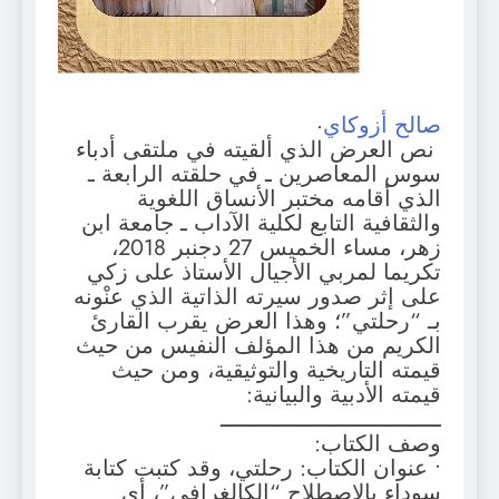
صالح أزوكاي
·
نص العرض الذي ألقيته في ملتقى أدباء
سوس المعاصرين ـ في حلقته الرابعة ـ
الذي أقامه مختبر الأنساق اللغوية
والثقافية التابع لكلية الآداب ـ جامعة ابن
زهر، مساء الخميس 27 دجنبر 2018،
تكريما لمربي الأجيال الأستاذ على زكي
على إثر صدور سيرته الذاتية الذي عنْونه
بـ “رحلتي”؛ وهذا العرض يقرب القارئ
الكريم من هذا المؤلف النفيس من حيث
قيمته التاريخية والتوثيقية، ومن حيث
قيمته الأدبية والبيانية:
ـــــــــــــــــــــــــــــــــ
وصف الكتاب:
• عنوان الكتاب: رحلتي، وقد كتبت كتابة
سوداء بالاصطلاح “الكالغرافي”، أي