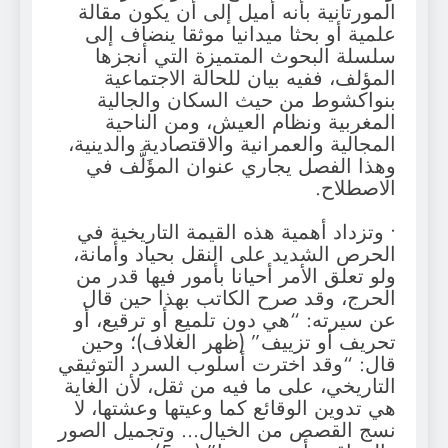
المورتانية بأنه أميل إلى أن يكون مقالة
علمية أو بحثا ميدانيا موثقا ينضاف إلى
سلسلة البحوث المتميزة التي أنجزها
المؤلف، ففيه بيان للحالة الاجتماعية
بنواكشوط من حيث السكان والجالية
المغربية ونظام العيش، ومن الناحية
المجالية والعمرانية والاقتصادية والدينية،
وهذا الفصل يجاري عنوان المؤَلَّف في
الاصطلاح.
• وتزداد أهمية هذه القيمة التاريخية في
الحرص الشديد على النقل بحياد وأمانة،
ولو تعلق الأمر أحيانا بأمور فيها قدر من
الحرج، وقد صرح الكاتب بهذا حين قال
عن سيرته: “هي دون تلميع أو ترقيع، أو
تحريف أو تزييف” (ظهر الغلاف)؛ وحين
قال: “وقد اخترت أسلوب السرد التوثيقي
التاريخي، على ما فيه من ثقل، لأن الغاية
هي تدوين الوقائع كما وعيتها وعشتها، لا
نسج القصص من الخيال… وتجميل الصور