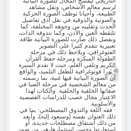
التاريخي ليفسح المجال للصورة البيانية
لرسم معالم الأشخاص، ونقل مشاهد
الطبيعة، وأحيانا توظف الصورة الحركية
والصوتية والذوقية في نقل أدق تفاصيل
الحدث وتقليبه من وجوهه المختلفة، كما
تلتقطه العين والأذن، وكما تتذوقه الذات،
وبفضل ذلك صارت للصورة البيانية طاقة
تعبيرية تتقدم كثيرا على التصوير
الفتوغرافي، ويلاحظ ذلك في مرحلة
الطفولة المبكرة ومرحلة حفظ القرآن
الكريم وتلقي العلم، حيث لا تقدم السيرة
صورا فوتوغرافية للطفل التلميذ، والواقع
أن الصورة البيانية فيها غنية، بما رسمته
من معالم الشخصية في مرحلة الصبا في
صفاتها الخلقية والخلقية. والكتاب لهذا
الاعتبار مجال خصب للدراسات القصصية
والأسلوبية.
• فقه اللغة والتذوق المصطلحي: بما في
ذلك العنوان نفسه (وسنعود إليه)، وأبعد
من ذلك اشتقاق مصطلحات جديدة، أو
استعارتها وحسن استثمارها،هي من ضمن