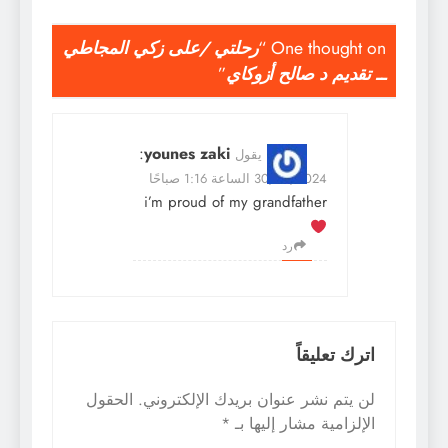
One thought on “
رحلتي /على زكي المجاطي
ــ تقديم د صالح أزوكاي
”
:
younes zaki
يقول
30/10/2024 الساعة 1:16 صباحًا
i’m proud of my grandfather
رد
اترك تعليقاً
لن يتم نشر عنوان بريدك الإلكتروني.
الحقول
الإلزامية مشار إليها بـ
*