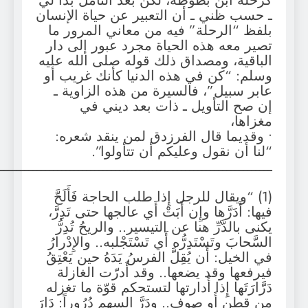
كرحلة ابن بطوطة، لكن بعد التأمل بدا لي
ـ حسب ظني ـ أن التعبير عن حياة الإنسان
بلفظ “الرحلة” فيه من معاني المرور ما
تصير معه هذه الحياة مجرد عبور إلى دار
الباقية، ومصداق ذلك قوله صلى الله عليه
وسلم: “كن في هذه الدنيا كأنك غريب أو
عابر سبيل”، فالسيرة من هذه الزاوية ـ
إن صح التأويل ـ ذات بعد ديني في
مغزاها،
• وقديما قال الفرزدق لمن ينقد شعره:
“لنا أن نقول وعليكم أن تتأولوا”.
ـــــــــــــــــــــــــــــــــــــــــــــــــــــــــــــــــــــــ
(1) “ويقال للرجل إِذا طلب الحاجة فَأَلَحَّ
فيها: أَدَرَّها وإِن أَبَتْ أَي عالجها حتى تَدِرَّ،
يكنى بالدَّرِّ هنا عن التيسير.. والريحُ تُدِرُّ
السَّحابَ وتَسْتَدِرُّه أَي تَسْتَجْلبه.. والإِدْرارُ
في الخيل: أَن يُقِلَّ الفرسُ يَدَهُ حين يَعْتِقُ
فيرفعها وقد يضعها.. وقد أَدرّت الغازلة
دَرَّارَتَها إِذا أَدارتها لتستحكم قوّة ما تغزله
من قطن أَو صوف.. ودَرَّ السهم دُرُوراً: دَارَ