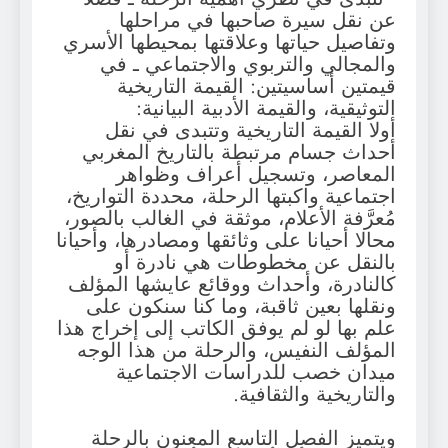
عن نقل سيرة صاحبها في مراحلها
وتفاصيل حياتها وعلاقتها بمحيطها الأسري
والمجالي والتربوي والاجتماعي ـ في
قيمتين أساسيتين: القيمة التاريخية
التوثيقية، والقيمة الأدبية البيانية:
أولا القيمة التاريخية وتتبدى في نقل
أحداث جسام مرتبطة بالتاريخ المغربي
المعاصر، وتسجيل أعراف وظواهر
اجتماعية واكبتها الرحلة، محددة التواريخ،
مُعرَّفة الأعلام، موثقة في الغالب بالصور،
محالا أحيانا على وثائقها ومصادرها، وأحيانا
بالنقل عن مخطوطات هي نادرة أو
كالنادرة، وأحداث ووقائع عايشها المؤلف
ونقلها بعين ثاقبة، وما كنا سنكون على
علم بها لو لم يوفق الكاتب إلى إخراج هذا
المؤلف النفيس، والرحلة من هذا الوجه
ميدان خصب للدراسات الاجتماعية
والتاريخية والثقافية.
ويتميز الفصل التاسع المعنون بالرحلة