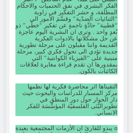
الفكر البشري في نفق الحتميات والاحكام
المطلقة، و حشر التفكير في زاوية
“الثنائيات الضدّية” وقسَّمَ الأمور الى
“قطبية” حادَّةٍ ناجمةٍ عن تفكير “خطّي” ذو
بُعدٍ واحد . وترى ان البشرية اليوم عاجزة
عن حل مشكلاتها بالادوات الفكرية
القديمة واننا مقبلون على مرحلة تطورية
جديدة تؤدي الى تحول فكري كبير، مرحلة
منبنية على “الفيزياء الكوانتية” التي
بمقدورها ان تقدم قراءة مغايرة لعلاقات
الكائنات بالكون.
التقيناها اثر محاضرة فكرية لها نظمها
مركز المسبار للدراسات والبحوث حيث
دار الحوار حول دور المنطق في
تطويرالبُنَى الفلسفيّة المؤسِّسَة للفكر
الانساني.
o يبدو للقارئ ان الأزمات المجتمعية بعيدة