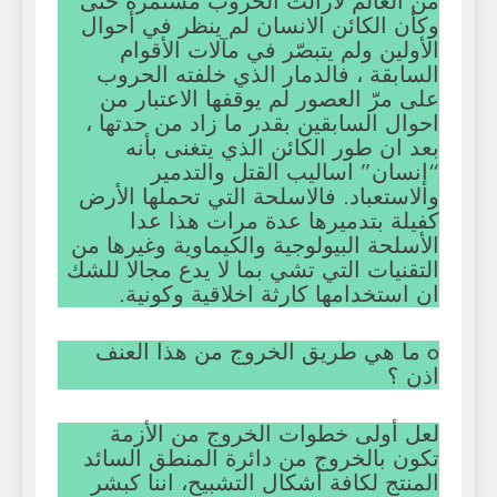
من العالم لازالت الحروب مستمرة حتى
وكأن الكائن الانسان لم ينظر في أحوال
الأولين ولم يتبصّر في مآلات الأقوام
السابقة ، فالدمار الذي خلفته الحروب
على مرّ العصور لم يوقفها الاعتبار من
احوال السابقين بقدر ما زاد من حدتها ،
بعد ان طور الكائن الذي يتغنى بأنه
“إنسان” اساليب القتل والتدمير
والاستعباد. فالاسلحة التي تحملها الأرض
كفيلة بتدميرها عدة مرات هذا عدا
الأسلحة البيولوجية والكيماوية وغيرها من
التقنيات التي تشي بما لا يدع مجالا للشك
ان استخدامها كارثة اخلاقية وكونية.
o ما هي طريق الخروج من هذا العنف
اذن ؟
لعل أولى خطوات الخروج من الأزمة
تكون بالخروج من دائرة المنطق السائد
المنتج لكافة أشكال التشبيح، اننا كبشر