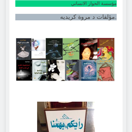
مؤسسة الحوار الانساني
.مؤلفات د مروة كريديه