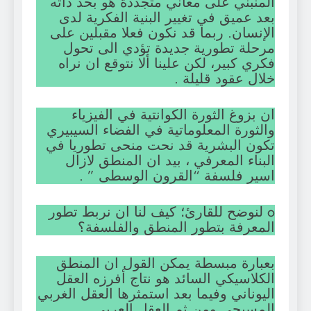
المنبني على معاني متجددة هو بحد ذاته
بعد عميق في تغيير البنية الفكرية لدى
الإنسان. ربما قد نكون فعلا مقبلين على
مرحلة تطورية جديدة تؤدي الى تحول
فكري كبير، لكن علينا ألا نتوقع ان نراه
خلال عقود قليلة .
ان بزوغ الثورة الكوانتية في الفيزياء
والثورة المعلوماتية في الفضاء السيبيري
تكون البشرية قد نحت منحى تطوريا في
البناء المعرفي ، بيد ان المنطق لازال
اسير فلسفة “القرون الوسطى ” .
o لنوضح للقارئ؛ كيف لنا ان نربط تطور
المعرفة بتطور المنطق والفلسفة؟
بعبارة مبسطة يمكن القول ان المنطق
الكلاسيكي السائد هو نتاج أفرزه العقل
اليوناني وفيما بعد استمثرها العقل الغربي
المسيحي ومن ثم العقل العربي