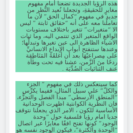
هذه الرؤيا الجديدة تضعنا أمام مفهوم
مغايرٍ للحقيقةِ، وتجعلنا نُعيد النَّظر من
جديدٍ في مفهوم “كمال الحق” لأن ما
تعاملنا معه على أنه “حقائق ثابتة ” ليس
الا “متغيرات” تتغير باختلاف مستويات
الواقع المتغير الذي تنتمي اليه، وما ثبات
الاشياء الظاهرة الى عين تغيرها وتبدلِّها؛
وعندها ستنفتح أبواب الإبداع الانسانيِّ
على مِصراعيْهَا بعد أن أغلقَهُ المَنَاطِقة
ردحًا منَ الزَّمن، عشنا فيه تحت وطأة
عنف الثنائيات الضُدِّيَة .
كما سينعكس ذلك في مفهوم ” الجزء
والكلّ” على سبيل المثال، ففيما يكرِّس
“المنطق الأرسطي” مبدأ الفصل والتجزُّء،
فان النظرية الكوانتية اظهرت الوحدانية
الأساسية للكون ، الامر الذي يجعلنا نتوقف
جديا امام رؤيا فلسفية حول “وحدة
الوجود” كونها تفتح افقًا مغايرًا عبر اتصال
“الوحدة والكثرة”، فيكون الوجود نفسه هو