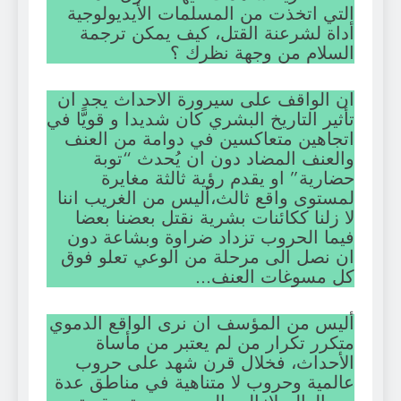
التي اتخذت من المسلمات الأيديولوجية
أداة لشرعنة القتل، كيف يمكن ترجمة
السلام من وجهة نظرك ؟
ان الواقف على سيرورة الاحداث يجد ان
تأثير التاريخ البشري كان شديدا و قويًّا في
اتجاهين متعاكسين في دوامة من العنف
والعنف المضاد دون ان يُحدث “توبة
حضارية” او يقدم رؤية ثالثة مغايرة
لمستوى واقع ثالث،أليس من الغريب اننا
لا زلنا ككائنات بشرية نقتل بعضنا بعضا
فيما الحروب تزداد ضراوة وبشاعة دون
ان نصل الى مرحلة من الوعي تعلو فوق
كل مسوغات العنف…
أليس من المؤسف ان نرى الواقع الدموي
متكرر تكرار من لم يعتبر من مأساة
الأحداث، فخلال قرن شهد على حروب
عالمية وحروب لا متناهية في مناطق عدة