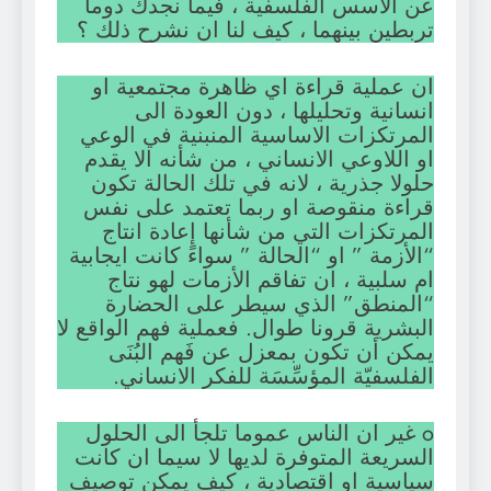
عن الاسس الفلسفية ، فيما نجدك دوما
تربطين بينهما ، كيف لنا ان نشرح ذلك ؟
ان عملية قراءة اي ظاهرة مجتمعية او
انسانية وتحليلها ، دون العودة الى
المرتكزات الاساسية المنبنية في الوعي
او اللاوعي الانساني ، من شأنه الا يقدم
حلولا جذرية ، لانه في تلك الحالة تكون
قراءة منقوصة او ربما تعتمد على نفس
المرتكزات التي من شأنها إعادة انتاج
“الأزمة ” او “الحالة ” سواءً كانت ايجابية
ام سلبية ، ان تفاقم الأزمات لهو نتاج
“المنطق” الذي سيطر على الحضارة
البشرية قرونا طوال. فعملية فهم الواقع لا
يمكن أن تكون بمعزل عن فَهم البُنَى
الفلسفيّة المؤسِّسَة للفكر الانساني.
o غير ان الناس عموما تلجأ الى الحلول
السريعة المتوفرة لديها لا سيما ان كانت
سياسية او اقتصادية ، كيف يمكن توصيف