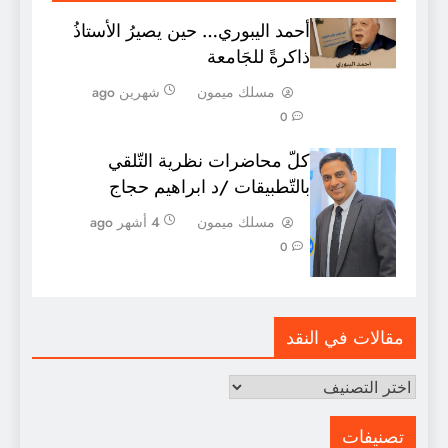
أحمد اليبوري… حين يصيرُ الأستاذُ
ذاكرةً للجَامعة
مسلك ميمون
شهرين ago
0
كلّ محاضرات نظرية التّلقي
بالتّطبيقات /د ابراهيم حجاج
مسلك ميمون
4 أشهر ago
0
مقالات في النقد
مقالات
في
النقد
تصنيفات