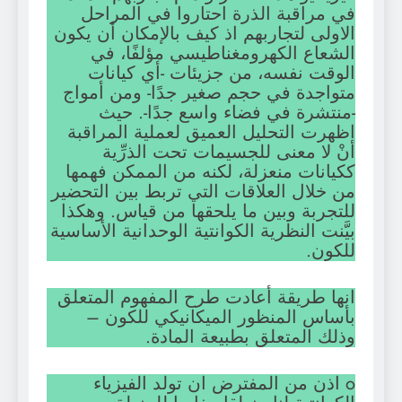
في مراقبة الذرة احتاروا في المراحل
الاولى لتجاربهم اذ كيف بالإمكان أن يكون
الشعاع الكهرومغناطيسي مؤلفًا، في
الوقت نفسه، من جزيئات -أي كيانات
متواجدة في حجم صغير جدًا- ومن أمواج
-منتشرة في فضاء واسع جدًا-. حيث
اظهرت التحليل العميق لعملية المراقبة
أنْ لا معنى للجسيمات تحت الذرِّية
ككيانات منعزلة، لكنه من الممكن فهمها
من خلال العلاقات التي تربط بين التحضير
للتجربة وبين ما يلحقها من قياس. وهكذا
بيَّنت النظرية الكوانتية الوحدانية الأساسية
للكون.
انها طريقة أعادت طرح المفهوم المتعلق
بأساس المنظور الميكانيكي للكون –
وذلك المتعلق بطبيعة المادة.
o اذن من المفترض ان تولد الفيزياء