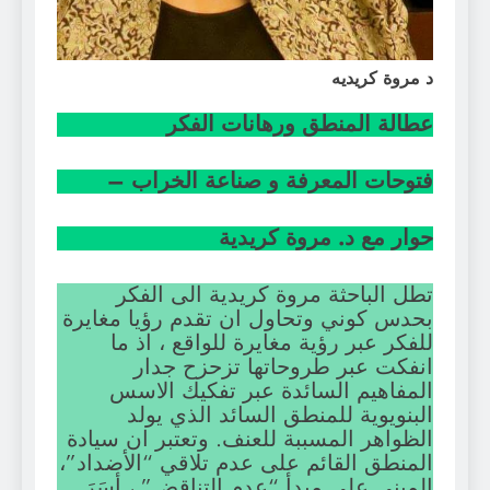
د مروة كريديه
عطالة المنطق ورهانات الفكر
فتوحات المعرفة و صناعة الخراب –
حوار مع د. مروة كريدية
تطل الباحثة مروة كريدية الى الفكر
بحدس كوني وتحاول ان تقدم رؤيا مغايرة
للفكر عبر رؤية مغايرة للواقع ، اذ ما
انفكت عبر طروحاتها تزحزح جدار
المفاهيم السائدة عبر تفكيك الاسس
البنويوية للمنطق السائد الذي يولد
الظواهر المسببة للعنف. وتعتبر ان سيادة
المنطق القائم على عدم تلاقي “الأضداد”،
المبني على مبدأ “عدم التناقض” ، أسَرَ