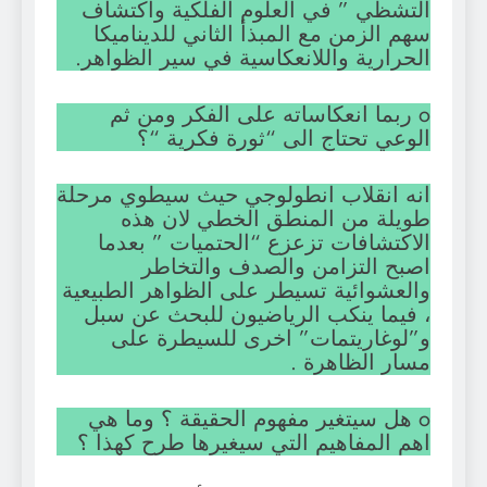
التشظي ” في العلوم الفلكية واكتشاف
سهم الزمن مع المبذأ الثاني للديناميكا
الحرارية واللانعكاسية في سير الظواهر.
o ربما انعكاساته على الفكر ومن ثم
الوعي تحتاج الى “ثورة فكرية “؟
انه انقلاب انطولوجي حيث سيطوي مرحلة
طويلة من المنطق الخطي لان هذه
الاكتشافات تزعزع “الحتميات ” بعدما
اصبح التزامن والصدف والتخاطر
والعشوائية تسيطر على الظواهر الطبيعية
، فيما ينكب الرياضيون للبحث عن سبل
و”لوغاريتمات” اخرى للسيطرة على
مسار الظاهرة .
o هل سيتغير مفهوم الحقيقة ؟ وما هي
اهم المفاهيم التي سيغيرها طرح كهذا ؟