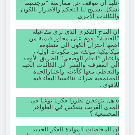
علينا ان نتوقف عن ممارسة “نرجسيتنا ”
بشكل يسمح لنا التحكم والاضرار بالكون
والكائنات الاخرى
ان النتاج الفكري الذي نرى مفاعيله
“العنفية” يقوم على محاور قيمية من
اهمها اختزال الكون الى منظومة
ميكانيكية مؤلفة من مكونات اولية ،
واعتبار “العلم الوضعي” الطريق الأوحد
الى المعرفة، والنظر الى الكائنات الحية
والتعاطي معها كآلات، واعتبارالحياة
المجتمعية صراعا تنافسيا البقاء فيه
للأقوى .
o هل تتوقعين تطورا فكريا نوعيا في
المدى القريب ينعكس في الظواهر
المجتمعية ؟
ان المخاضات المولدة للفكر الجديد