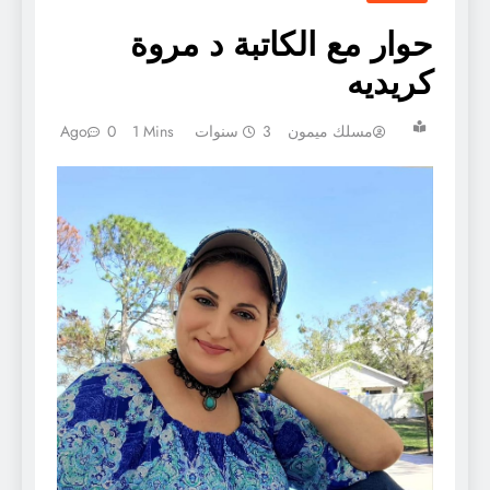
حوار مع الكاتبة د مروة
كريديه
مسلك ميمون
3 سنوات Ago
1 Mins
0