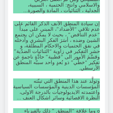
والاسلامي وانتج: الحتمية ، السببية،
الجدلية ، الثنائيات ، المادة والصورة…
إن سيادة المنطق الآنف الذكر القائم على
عدم تلاقي “الأضداد”، المبني على مبدأ
“عدم التناقض” ، بحيث لا يمكن ان يجتمع
الشيئ وضده ، أسَرَ الفكر البشري وأدخله
في نفق الحتميات والاحكام المطلقة، و
حشر التفكير في زاوية “الثنائيات الضدّية”
وقسَّمَ الأمور الى “قطبية” حادَّةٍ ناجمةٍ عن
تفكير “خطّي” ذو بُعدٍ واحد سببّه المنطق
الأرسطي.
وتولَّد عند هذا المنطق التي تبنّته
المؤسسات الدينية والمؤسسات السياسية
واعتمدته الايديولوجيات بالدرجة الاولى،
النظرة الاقصائية وسائر اشكال العنف …
o وما علاقة “المنطق ” ذلك بالفيزياء