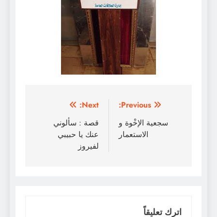
تصفّح
Next:
Previous:
المقالات
سجعية الإخْوة و
قصة : سألوني
الاستعمار
عنك يا حبيبي
لفيروز
اترك تعليقاً