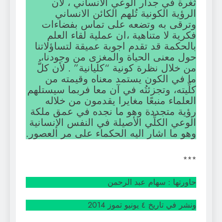
ثغرة في جدار الوعي الانساني ، لان
الرؤية الكونية تُلهم الكائن الانساني
وترقى به وتضعه على تماس بفضاءات
فكرية لا متناهية ،ان عملية لقاء العلم
بالحكمة قد تقدم اجوبة عميقة لتساؤلاتنا
حول معنى الحياة والمغزى من وجودنا،
من خلال نظرة كونية “كليانية” . لأن كلُّ
ما في الكون يستمد معناه وقيمته من
كلِّيته، وتجزئتُه في آن معا فربما سيستلهم
العلماء منبعًا مغايرا يقدمون من خلاله
رؤية متجددة وهو ما نجده في عمق ملكة
الوعي الكلِّي الأصيلة في النفس الإنسانية
وهو ما اشار اليه الحكماء على مر العصور.
***
حاورتها : سهام عبد الرحمن
ونشر في تاريخ ٤ يونيو تموز 2014