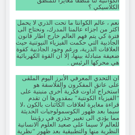
الكوانتية لنا منطقا مغايرا للمنطق
الكلاسيكي ؟
نعم ، عالم الكوانتا ما تحت الذري لا يحمل
اكثر من اجزاء عالمنا المدرك، ونحتاج الى
فترة كي يتم فهم العالم خارج اطار قانون
الجاذبية التي حكمت الفيزياء النيوتنية حيث
العلاقات الذرية، ورغم وجود الجاذبية كقوة
ضعيفة متبادلة بينها، إلا أن القوة الكهربائية
هي محركها الرئيس .
ان التحدي المعرفي الأبرز اليوم الملقى
على عاتق المفكرون والفلاسفة هو
استخراج اداوت فكرية أخرى منبنية على
“الفيزياء الكونتية” بمقدورها ان تقدم
قراءة مغايرة لعلاقات الكائنات بالكون ،لا
سيما بعد ظهور الكوسمولوجيات الحديثة
مما يؤدي الى تغيير جذري في رؤيتنا
للعالم لا سيما على صعيد العلوم الانسانية
النظرية منها والتطبيقية بعد ظهور “نظرية