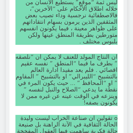
ليس ثمة “موقعٍ” يستطيع الانسان من
خلاله اطلاق الأحكام على “الآخرين”،
فالاصطفائية نرجسية وداء تصيب بعض
المثقفين الذين يرمون بسهام انتقاداتهم
على ظواهر معينة ، فيما يكونون انفسهم
متورطين بطريقة المنطق عينها ولكن
بلبوس مختلف .
ان النتاج المولد للعنف لا يمكن ان “نلصقه
” بطرف ما فيما “المنطق ” نفسه عقيم
اقصائي . فلم يعد مفيدا ادارة العالم
بالتشبيح “الليبرالي” او بالتشبيح ” المقاوم
” او “المحافظ ” … حيث يكون المرء في
نقطة ما يدعي “الصلاح والنبل لنفسه ”
وينزعه في الوقت عينه عن غيره ممن لا
يكونون بصفه!
o تقولين ان صناعة الخراب ليست وليدة
الحالة الثقافية في الآنة الراهنة بل صنيعة
حالة فكرية ساهمت فيها العقول المفخخة