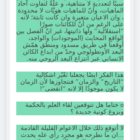
سببًا لتعدديةٍ لا متناهية، و علّةً لتفاوت آحاد
الماهيات، وانّ للماهيات هويَّات لا محدودة
، وان الاعيان متغيرة وان كانت ثابتة؛ لأنه
على الرغم من أنّ للكائنات صورًا
“استقلالية” ولها ذاتيتها، غير انّ الفصل بين
الواقع المحايث (الموجودات) والواجد،
أوقعنا في طريق مسدود ومنطق همّش
البعد الأونطولوجي وحدّ من ابداع الكائن
الانساني عبر انتزاع البعد الروحي منه.
هذا الفكر ايضًا يجعلنا نَعْبُر اشكالية
“التاريخ” والزمان” فنتجاوزها لأن الزمان
لا يكون موجودًا إلا لانه “انقضى”!
o ختاما هل تتوقعين لقاء العلم بالحكمة
وبزوغ كونية جديدة ؟
لا أتوقع ذلك خلال الاعوام القليلة القادمة
…ان ما نطرحه هو مجرد رأي عله يحدث