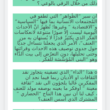
ذلك من خلال الرقي بالوعي ؟
ان سبر “الظَواهر” التي تَطفو في
المُجتمعات الانسانية بما فيها “السياسية”
و”الاقتصادية ” وغيرها؛ تُظهِرُ انَّ الأحداث
اليومية ليست إلا صورًا متنوعة لانعكاسات
الفكر الذي يكتَنِزُ قدرًا لا يُستهان به من
“العنف”، الأمر الذي يجعلنا نتساءل جديًّا
حول جدوى توصيف هذه الاحداث وقرائتها
وحتى تحليلها، دون التعرّض إلى بيت الدَّاء
وهو “البنى المُؤسِّسَة للفكر .
o هذا “الداء” الذي تصفينه يتجاوز نقد
الثقافات او الأديان ربما فيما نجد ان
المفكرين غالبا يلجؤون الى نقد “ثقافة
معينة ” اوفكر ما بعينه بوصفه مولد للعنف
، كيف لنا ان نبين هذا النتاج “الحضاري ”
المشترك الذي اسس العنف؟