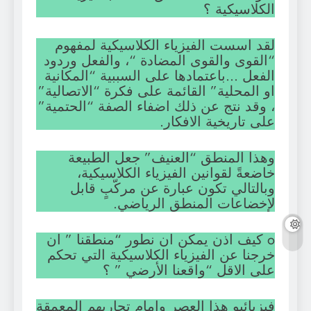
الكلاسيكية ؟
لقد اسست الفيزياء الكلاسيكية لمفهوم
“القوى والقوى المضادة “، والفعل وردود
الفعل …باعتمادها على السببية “المكانية
او المحلية” القائمة على فكرة “الاتصالية”
، وقد نتج عن ذلك اضفاء الصفة “الحتمية”
على تاريخية الافكار.
وهذا المنطق “العنيف” جعل الطبيعة
خاضعةً لقوانين الفيزياء الكلاسيكية،
وبالتالي تكون عبارة عن مركّبٍ قابل
لإخضاعات المنطق الرياضي.
o كيف اذن يمكن ان نطور “منطقنا ” ان
خرجنا عن الفيزياء الكلاسيكية التي تحكم
على الاقل “واقعنا الأرضي ” ؟
فيزيائيو هذا العصر وامام تجاربهم المعمقة